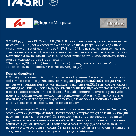
© "1743.ру", проект ИП Савин В.В., 2026. Использование материалов, размещенных
на сайте 1743.ru, допускается только по письменному разрешению Редакции с
указанием активной ссылки на сайт 1743.ru. 1743.ru не несет ответственности за
содержание объявлений, комментариев и рекламных материалов. Комментарии к
материалам сайта - это личное мнение посетителей сайта. Любой автоматический
экспорт содержимого сайта запрещен.
**Instagram, WhatsApp (Ватсап), Facebook (принадлежат корпорации Meta,
запрещенной на территории Российской Федерации)
Портал Оренбурга
В Оренбурге проживает более 500 тысяч людей, и каждый хочет знать о новостях и
событиях своего города. Для этой цели создан
официальный сайт
города
1743
. Но
не только в пределах мегаполиса проходят мероприятия, 2026 год порадует округи,
а точнее, Соль-Илецк, Орск и Бузулук. Именно в них пройдут некоторые мероприятия,
посетить которые съедется вся область. В онлайн-режиме вы сможете узнать обо
всем, что необходимо для комфортной и осведомленной жизни. С нами она станет
яркой, ведь вы всегда будете в курсе событий, впечатления и воспоминания от
которых останутся на всю жизнь, согревая теплом.
Городской портал
Оренбурга - самый большой источник информации об истории,
особенностях и достопримечательностях города, которые станут полезными как для
населения, так и для его гостей. Хотите отдохнуть, но не знаете куда отправиться?
Будьте уверены, мы поможем вам в выборе. Для веселых компаний, которые хотят
отдохнуть и душой, и телом, мы предлагаем посетить сауну, а для более важных
встреч - лучшие рестораны города. Отправьтесь с любимым в кино или на концерт, а
сведения о времени сеансов вы узнаете в разделе
«Афиша»
.