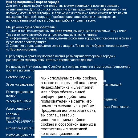
Информационный портал города
Для тех, кто ищет работу или товар, мы можем предложить посетить раздел с
объявлениями. Для того чтобы откликнуться на предложенную информацию - нет
необходимости в регистрации. В поиске услуг горожане также смогут легко найти
подходящий для себя вариант. Удобная навигация обеспечит вас простым
использованием сайта, а его быстрая работа - приятна всем.
Мы рекомендуем пользователям:
1. Статьи только с актуальными
новостями
, выходящие по несколько штук в час.
Так вы точно узнаете обо всем произошедшем в числе первых.
2. Информацию о новых и, главное, важных событиях города, что поможет вам быть в
курсе всего происходящего.
3. Сведения о повышающихся ценах и акциях. Так вы точно будете готовы ко всему.
4.
Прогноз погоды
.
В регулярную практику портала входит размещение фотографий города и
расписания мероприятий, которые предлагаются для вас.
На нашем сайте - вся жизнь Оренбурга, и если вы живете в этом городе, то просмотр
портала должен прочно войти в повседневную жизнь.
Сетевое издание
"1743"
Мы используем файлы cookies,
Федеральной службой по надзору в сфере связи,
а также сервисы веб-аналитики
Зарегистрировано
информационных технологий и массовых коммуникаций
Яндекс.Метрика и LiveInternet
(Роскомнадзор)
для сбора обезличенной
Регистрационный
ЭЛ № ФС 77-75960 от 19.06.2019 г.
номер
информации о действиях
Индивидуальный предприниматель Савин Владимир
пользователей на сайте, что
Учредитель СМИ
Валерьевич
помогает улучшать его работу.
462411, Оренбургская область, город Орск, улица Ленинского
Адрес редакции
Продолжая использовать сайт,
Комсомола, д. 4-Б
Главный
вы соглашаетесь с
Лещенко П.А.
редактор
использованием файлов
Тел.:+7-922-899-17-43
cookies и обработкой данных в
e-mail:news@1743.ru
соответствии с политикой
конфиденциальности.
Информационная продукция СМИ — 18+ (запрещено для детей)