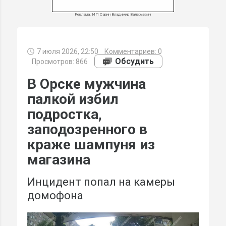
Реклама. ИП Савин Владимир Валерьевич
7 июля 2026, 22:50
Комментариев:
0
МИ
Обсудить
Просмотров: 866
В Орске мужчина
палкой избил
подростка,
заподозренного в
краже шампуня из
магазина
Инцидент попал на камеры
домофона