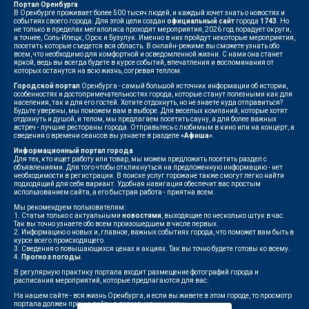
Портал Оренбурга
В Оренбурге проживает более 500 тысяч людей, и каждый хочет знать о новостях и
событиях своего города. Для этой цели создан
официальный сайт
города
1743
. Но
не только в пределах мегаполиса проходят мероприятия, 2026 год порадует округи,
а точнее, Соль-Илецк, Орск и Бузулук. Именно в них пройдут некоторые мероприятия,
посетить которые съедется вся область. В онлайн-режиме вы сможете узнать обо
всем, что необходимо для комфортной и осведомленной жизни. С нами она станет
яркой, ведь вы всегда будете в курсе событий, впечатления и воспоминания от
которых останутся на всю жизнь, согревая теплом.
Городской портал
Оренбурга - самый большой источник информации об истории,
особенностях и достопримечательностях города, которые станут полезными как для
населения, так и для его гостей. Хотите отдохнуть, но не знаете куда отправиться?
Будьте уверены, мы поможем вам в выборе. Для веселых компаний, которые хотят
отдохнуть и душой, и телом, мы предлагаем посетить сауну, а для более важных
встреч - лучшие рестораны города. Отправьтесь с любимым в кино или на концерт, а
сведения о времени сеансов вы узнаете в разделе
«Афиша»
.
Информационный портал города
Для тех, кто ищет работу или товар, мы можем предложить посетить раздел с
объявлениями. Для того чтобы откликнуться на предложенную информацию - нет
необходимости в регистрации. В поиске услуг горожане также смогут легко найти
подходящий для себя вариант. Удобная навигация обеспечит вас простым
использованием сайта, а его быстрая работа - приятна всем.
Мы рекомендуем пользователям:
1. Статьи только с актуальными
новостями
, выходящие по несколько штук в час.
Так вы точно узнаете обо всем произошедшем в числе первых.
2. Информацию о новых и, главное, важных событиях города, что поможет вам быть в
курсе всего происходящего.
3. Сведения о повышающихся ценах и акциях. Так вы точно будете готовы ко всему.
4.
Прогноз погоды
.
В регулярную практику портала входит размещение фотографий города и
расписания мероприятий, которые предлагаются для вас.
На нашем сайте - вся жизнь Оренбурга, и если вы живете в этом городе, то просмотр
портала должен прочно войти в повседневную жизнь.