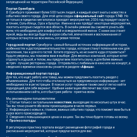
запрещенной на территории Российской Федерации)
Портал Оренбурга
В Оренбурге проживает более 500 тысяч людей, и каждый хочет знать о новостях и
событиях своего города. Для этой цели создан
официальный сайт
города
1743
. Но
не только в пределах мегаполиса проходят мероприятия, 2026 год порадует округи,
а точнее, Соль-Илецк, Орск и Бузулук. Именно в них пройдут некоторые мероприятия,
посетить которые съедется вся область. В онлайн-режиме вы сможете узнать обо
всем, что необходимо для комфортной и осведомленной жизни. С нами она станет
яркой, ведь вы всегда будете в курсе событий, впечатления и воспоминания от
которых останутся на всю жизнь, согревая теплом.
Городской портал
Оренбурга - самый большой источник информации об истории,
особенностях и достопримечательностях города, которые станут полезными как для
населения, так и для его гостей. Хотите отдохнуть, но не знаете куда отправиться?
Будьте уверены, мы поможем вам в выборе. Для веселых компаний, которые хотят
отдохнуть и душой, и телом, мы предлагаем посетить сауну, а для более важных
встреч - лучшие рестораны города. Отправьтесь с любимым в кино или на концерт, а
сведения о времени сеансов вы узнаете в разделе
«Афиша»
.
Информационный портал города
Для тех, кто ищет работу или товар, мы можем предложить посетить раздел с
объявлениями. Для того чтобы откликнуться на предложенную информацию - нет
необходимости в регистрации. В поиске услуг горожане также смогут легко найти
подходящий для себя вариант. Удобная навигация обеспечит вас простым
использованием сайта, а его быстрая работа - приятна всем.
Мы рекомендуем пользователям:
1. Статьи только с актуальными
новостями
, выходящие по несколько штук в час.
Так вы точно узнаете обо всем произошедшем в числе первых.
2. Информацию о новых и, главное, важных событиях города, что поможет вам быть в
курсе всего происходящего.
3. Сведения о повышающихся ценах и акциях. Так вы точно будете готовы ко всему.
4.
Прогноз погоды
.
В регулярную практику портала входит размещение фотографий города и
расписания мероприятий, которые предлагаются для вас.