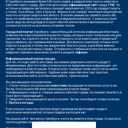
В Оренбурге проживает более 500 тысяч людей, и каждый хочет знать о новостях и
событиях своего города. Для этой цели создан
официальный сайт
города
1743
. Но
не только в пределах мегаполиса проходят мероприятия, 2026 год порадует округи,
а точнее, Соль-Илецк, Орск и Бузулук. Именно в них пройдут некоторые мероприятия,
посетить которые съедется вся область. В онлайн-режиме вы сможете узнать обо
всем, что необходимо для комфортной и осведомленной жизни. С нами она станет
яркой, ведь вы всегда будете в курсе событий, впечатления и воспоминания от
которых останутся на всю жизнь, согревая теплом.
Городской портал
Оренбурга - самый большой источник информации об истории,
особенностях и достопримечательностях города, которые станут полезными как для
населения, так и для его гостей. Хотите отдохнуть, но не знаете куда отправиться?
Будьте уверены, мы поможем вам в выборе. Для веселых компаний, которые хотят
отдохнуть и душой, и телом, мы предлагаем посетить сауну, а для более важных
встреч - лучшие рестораны города. Отправьтесь с любимым в кино или на концерт, а
сведения о времени сеансов вы узнаете в разделе
«Афиша»
.
Информационный портал города
Для тех, кто ищет работу или товар, мы можем предложить посетить раздел с
объявлениями. Для того чтобы откликнуться на предложенную информацию - нет
необходимости в регистрации. В поиске услуг горожане также смогут легко найти
подходящий для себя вариант. Удобная навигация обеспечит вас простым
использованием сайта, а его быстрая работа - приятна всем.
Мы рекомендуем пользователям:
1. Статьи только с актуальными
новостями
, выходящие по несколько штук в час.
Так вы точно узнаете обо всем произошедшем в числе первых.
2. Информацию о новых и, главное, важных событиях города, что поможет вам быть в
курсе всего происходящего.
3. Сведения о повышающихся ценах и акциях. Так вы точно будете готовы ко всему.
4.
Прогноз погоды
.
В регулярную практику портала входит размещение фотографий города и
расписания мероприятий, которые предлагаются для вас.
На нашем сайте - вся жизнь Оренбурга, и если вы живете в этом городе, то просмотр
портала должен прочно войти в повседневную жизнь.