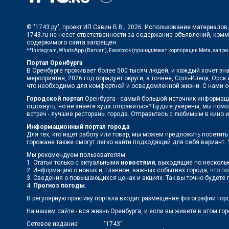
© "1743.ру", проект ИП Савин В.В., 2026. Использование материало
1743.ru не несет ответственности за содержание объявлений, ком
содержимого сайта запрещен.
**Instagram, WhatsApp (Ватсап), Facebook (принадлежат корпорации Meta, запр
Портал Оренбурга
В Оренбурге проживает более 500 тысяч людей, и каждый хочет зна
мероприятия, 2026 год порадует округи, а точнее, Соль-Илецк, Орс
что необходимо для комфортной и осведомленной жизни. С нами она
Городской портал
Оренбурга - самый большой источник информации
отдохнуть, но не знаете куда отправиться? Будьте уверены, мы пом
встреч - лучшие рестораны города. Отправьтесь с любимым в кино 
Информационный портал города
Для тех, кто ищет работу или товар, мы можем предложить посетит
горожане также смогут легко найти подходящий для себя вариант. 
Мы рекомендуем пользователям:
1. Статьи только с актуальными
новостями
, выходящие по нескольк
2. Информацию о новых и, главное, важных событиях города, что п
3. Сведения о повышающихся ценах и акциях. Так вы точно будете 
4.
Прогноз погоды
.
В регулярную практику портала входит размещение фотографий гор
На нашем сайте - вся жизнь Оренбурга, и если вы живете в этом го
Сетевое издание
"1743"