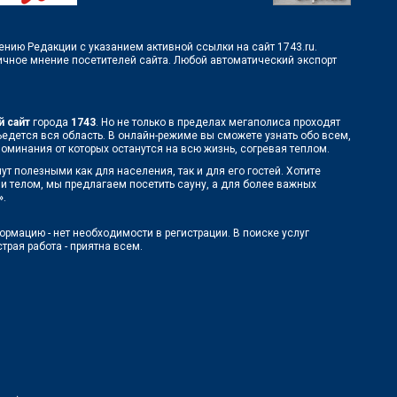
шению Редакции с указанием активной ссылки на сайт 1743.ru.
личное мнение посетителей сайта. Любой автоматический экспорт
 сайт
города
1743
. Но не только в пределах мегаполиса проходят
съедется вся область. В онлайн-режиме вы сможете узнать обо всем,
оминания от которых останутся на всю жизнь, согревая теплом.
т полезными как для населения, так и для его гостей. Хотите
 и телом, мы предлагаем посетить сауну, а для более важных
»
.
ормацию - нет необходимости в регистрации. В поиске услуг
рая работа - приятна всем.