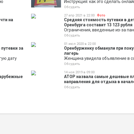
ию
Инструкция: как это сделать онлай
Обсудить
27 апр 2021 в 22:00
Фото
чти на
Средняя стоимость путевки в де
Оренбурга составит 13 123 рубля
Ограничения, введенные из-за пан
Обсудить
01 июл 2020 в 22:00
 путевки за
Оренбурженку обманули при поку
лагерь
гую дату
Женщина увидела объявление в с
Обсудить
14 ноя 2019 в 09:00
зарубежные
АТОР назвала самые дешевые 
направления для отдыха в начал
Обсудить