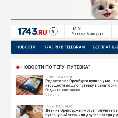
18:01
Четверг
6 августа
НОВОСТИ
1743.RU В TELEGRAM
БЕСПЛАТНЫ
ПРЕДЛОЖИТЬ НОВОСТЬ
ХОЧУ ПОМОГАТЬ
НОВОСТИ ПО ТЕГУ "ПУТЕВКА"
17 июн 2023 в 22:00
Редактор из Оренбурга купила у моше
несуществующую путёвку в санаторий
Отдых не состоялся
Обсудить
11 мая 2022 в 09:00
Дети из Оренбуржья могут получить б
путёвку в «Артек» или другие лагеря у 