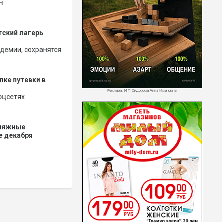
н
тский лагерь
демии, сохранятся
пке путевки в
Реклама. ИП Сидорова Анна Ивановна
оцсетях
пляжные
е декабря