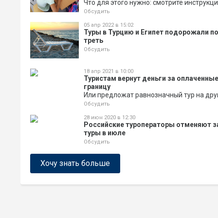
Что для этого нужно: смотрите инструкц
Обсудить
05 апр 2022 в 15:02
Туры в Турцию и Египет подорожали по
треть
Обсудить
18 апр 2021 в 10:00
Туристам вернут деньги за оплаченные
границу
Или предложат равнозначный тур на дру
Обсудить
28 июн 2020 в 12:30
Российские туроператоры отменяют 
туры в июле
Обсудить
Хочу знать больше