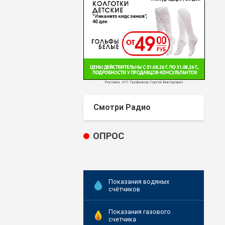
Реклама. ИП Трефильев Сергей Викторович
Смотри Радио
ОПРОС
Показания водяных
счётчиков
Показания газового
счетчика