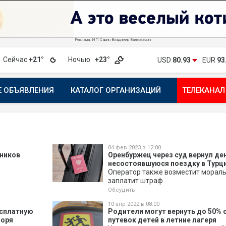
Реклама. ИП Савин Владимир Валерьевич
Сейчас
+21°
Ночью
+23°
USD
80.93
EUR
93
Е ОБЪЯВЛЕНИЯ
КАТАЛОГ ОРГАНИЗАЦИЙ
ТЕЛЕКАНАЛ
ПОЖАЛОВАТЬСЯ
МАНИФЕСТ 1743.RU
КАРТА
ПОЧ
04 фев 2023 в 12:00
нников
Оренбуржец через суд вернул ден
несостоявшуюся поездку в Турц
Оператор также возместит мораль
заплатит штраф
Обсудить
10 апр 2022 в 08:00
есплатную
Родители могут вернуть до 50%
моря
путевок детей в летние лагеря