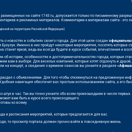
в, размещенных на сайте 1743.ru, допускается только по письменному разре
ментариев и рекламных материалов. Комментарии к материалам сайта - это 
ещенной на территории Российской Федерации)
ть о новостях и событиях своего города. Для этой цели создан
официальный
к и Бузулук. Именно в них пройдут некоторые мероприятия, посетить которые 
 станет яркой, ведь вы всегда будете в курсе событий, впечатления и восп
 об истории, особенностях и достопримечательностях города, которые стану
ожем вам в выборе. Для веселых компаний, которые хотят отдохнуть и душой,
или на концерт, а сведения о времени сеансов вы узнаете в разделе
«Афиша
ь раздел с объявлениями. Для того чтобы откликнуться на предложенную инф
Удобная навигация обеспечит вас простым использованием сайта, а его быст
о штук в час. Так вы точно узнаете обо всем произошедшем в числе первых.
оможет вам быть в курсе всего происходящего.
готовы ко всему.
ода и расписания мероприятий, которые предлагаются для вас.
роде, то просмотр портала должен прочно войти в повседневную жизнь.