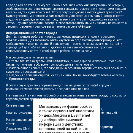
Городской портал
Оренбурга - самый большой источник информации об истории,
особенностях и достопримечательностях города, которые станут полезными как для
населения, так и для его гостей. Хотите отдохнуть, но не знаете куда отправиться?
Будьте уверены, мы поможем вам в выборе. Для веселых компаний, которые хотят
отдохнуть и душой, и телом, мы предлагаем посетить сауну, а для более важных
встреч - лучшие рестораны города. Отправьтесь с любимым в кино или на концерт, а
сведения о времени сеансов вы узнаете в разделе
«Афиша»
.
Информационный портал города
Для тех, кто ищет работу или товар, мы можем предложить посетить раздел с
объявлениями. Для того чтобы откликнуться на предложенную информацию - нет
необходимости в регистрации. В поиске услуг горожане также смогут легко найти
подходящий для себя вариант. Удобная навигация обеспечит вас простым
использованием сайта, а его быстрая работа - приятна всем.
Мы рекомендуем пользователям:
1. Статьи только с актуальными
новостями
, выходящие по несколько штук в час.
Так вы точно узнаете обо всем произошедшем в числе первых.
2. Информацию о новых и, главное, важных событиях города, что поможет вам быть в
курсе всего происходящего.
3. Сведения о повышающихся ценах и акциях. Так вы точно будете готовы ко всему.
4.
Прогноз погоды
.
В регулярную практику портала входит размещение фотографий города и
расписания мероприятий, которые предлагаются для вас.
На нашем сайте - вся жизнь Оренбурга, и если вы живете в этом городе, то просмотр
портала должен прочно войти в повседневную жизнь.
Сетевое издание
"1743"
Мы используем файлы cookies,
Федеральной службой по надзору в сфере связи,
а также сервисы веб-аналитики
Зарегистрировано
информационных технологий и массовых коммуникаций
Яндекс.Метрика и LiveInternet
(Роскомнадзор)
для сбора обезличенной
Регистрационный
ЭЛ № ФС 77-75960 от 19.06.2019 г.
номер
информации о действиях
Индивидуальный предприниматель Савин Владимир
пользователей на сайте, что
Учредитель СМИ
Валерьевич