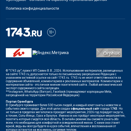
Политика конфиденциальности
© "1743.ру", проект ИП Савин В.В., 2026. Использование материалов, размещенных
на сайте 1743.ru, допускается только по письменному разрешению Редакции с
указанием активной ссылки на сайт 1743.ru. 1743.ru не несет ответственности за
содержание объявлений, комментариев и рекламных материалов. Комментарии к
материалам сайта - это личное мнение посетителей сайта. Любой автоматический
экспорт содержимого сайта запрещен.
**Instagram, WhatsApp (Ватсап), Facebook (принадлежат корпорации Meta,
запрещенной на территории Российской Федерации)
Портал Оренбурга
В Оренбурге проживает более 500 тысяч людей, и каждый хочет знать о новостях и
событиях своего города. Для этой цели создан
официальный сайт
города
1743
. Но
не только в пределах мегаполиса проходят мероприятия, 2026 год порадует округи,
а точнее, Соль-Илецк, Орск и Бузулук. Именно в них пройдут некоторые мероприятия,
посетить которые съедется вся область. В онлайн-режиме вы сможете узнать обо
всем, что необходимо для комфортной и осведомленной жизни. С нами она станет
яркой, ведь вы всегда будете в курсе событий, впечатления и воспоминания от
которых останутся на всю жизнь, согревая теплом.