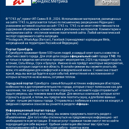
© "1743.ру", проект ИП Савин В.В., 2026. Использование материалов, размещенных
на сайте 1743.ru, допускается только по письменному разрешению Редакции с
указанием активной ссылки на сайт 1743.ru. 1743.ru не несет ответственности за
содержание объявлений, комментариев и рекламных материалов. Комментарии к
материалам сайта - это личное мнение посетителей сайта. Любой автоматический
экспорт содержимого сайта запрещен.
**Instagram, WhatsApp (Ватсап), Facebook (принадлежат корпорации Meta,
запрещенной на территории Российской Федерации)
Портал Оренбурга
В Оренбурге проживает более 500 тысяч людей, и каждый хочет знать о новостях и
событиях своего города. Для этой цели создан
официальный сайт
города
1743
. Но
не только в пределах мегаполиса проходят мероприятия, 2026 год порадует округи,
а точнее, Соль-Илецк, Орск и Бузулук. Именно в них пройдут некоторые мероприятия,
посетить которые съедется вся область. В онлайн-режиме вы сможете узнать обо
всем, что необходимо для комфортной и осведомленной жизни. С нами она станет
яркой, ведь вы всегда будете в курсе событий, впечатления и воспоминания от
которых останутся на всю жизнь, согревая теплом.
Городской портал
Оренбурга - самый большой источник информации об истории,
особенностях и достопримечательностях города, которые станут полезными как для
населения, так и для его гостей. Хотите отдохнуть, но не знаете куда отправиться?
Будьте уверены, мы поможем вам в выборе. Для веселых компаний, которые хотят
отдохнуть и душой, и телом, мы предлагаем посетить сауну, а для более важных
встреч - лучшие рестораны города. Отправьтесь с любимым в кино или на концерт, а
сведения о времени сеансов вы узнаете в разделе
«Афиша»
.
Информационный портал города
Для тех, кто ищет работу или товар, мы можем предложить посетить раздел с
объявлениями. Для того чтобы откликнуться на предложенную информацию - нет
необходимости в регистрации. В поиске услуг горожане также смогут легко найти
подходящий для себя вариант. Удобная навигация обеспечит вас простым
использованием сайта, а его быстрая работа - приятна всем.