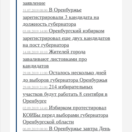
заявление
В Оренбуржье
31.07.2019 08:00
зарегистрировали 3 кандидата на
должность губернатора
Оренбургский избирком
03.08.2019 14:00
зарегистрировал еще двух кандидатов
на пост губернатора
Жителей города
14.08.2019 10:10
заваливают листовками про
кандидатов
Осталось несколько дней
29.08.2019 11:00
до выборов губернатора Оренбуржья
214 избирательных
29.08.2019 21:00
участков будут работать 8 сентября в
Оренбурге
Избирком протестировал
02.09.2019 14:40
КОИБы перед выборами губернатора
Оренбургской области
В Оренбуржье завтра День
06.09.2019 08:00