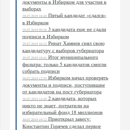
документы в Избирком для участия в
выборах
Пятый кандидат «сдался»
28.07.2019 16:40
в Избирком
3 кандидата еще не сдали
29.07.2019 09:26
подписи в Избирком
Ринат Хамиев снял свою
29.07.2019 16:12
кандидатуру с выборов губернатора
Итог муниципального
29.07.2019 18:41
фильтра: только 5 кандидатов смогли
собрать подписи
Избирком начал проверять
30.07.2019 12:55
документы и подписи, поступившие
от кандидатов на пост губернатора
2 кандидата, которых
30.07.2019 14:49
никто не знает, потратили на
избирательный фонд 18 миллионов
Приоткрыл завесу:
30.07.2019 19:12
Константин Горячев сделал первое