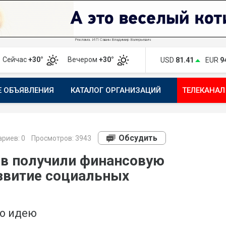
Реклама. ИП Савин Владимир Валерьевич
Сейчас
+30°
Вечером
+30°
USD
81.41
EUR
9
Е ОБЪЯВЛЕНИЯ
КАТАЛОГ ОРГАНИЗАЦИЙ
ТЕЛЕКАНАЛ
ПОЖАЛОВАТЬСЯ
МАНИФЕСТ 1743.RU
КАРТА
ПОЧ
Обсудить
риев:
0
Просмотров: 3943
в получили финансовую
звитие социальных
ою идею