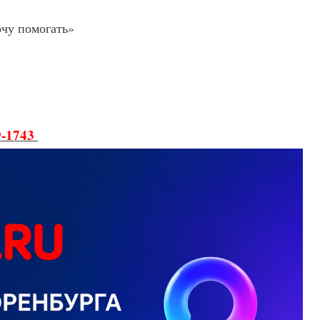
очу помогать»
9-1743