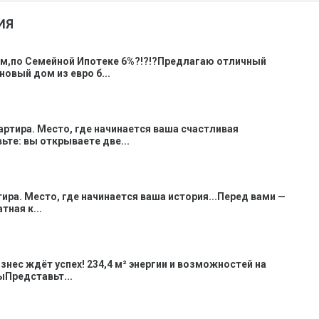
ИЯ
ом,по Семейной Ипотеке 6%?!?!?Предлагаю отличный
новый дом из евро б...
вартира. Место, где начинается ваша счастливая
ьте: вы открываете две...
тира. Место, где начинается ваша история...Перед вами —
ная к...
знес ждёт успех! 234,4 м² энергии и возможностей на
Представьт...