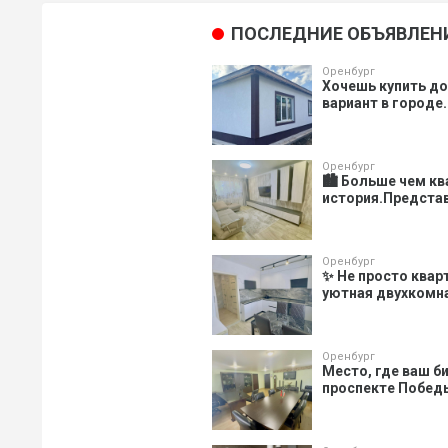
ПОСЛЕДНИЕ ОБЪЯВЛЕН
Оренбург
Хочешь купить д
вариант в городе.
Оренбург
🏙️ Больше чем к
история.Представ
Оренбург
✨ Не просто квар
уютная двухкомнат
Оренбург
Место, где ваш би
проспекте Победы