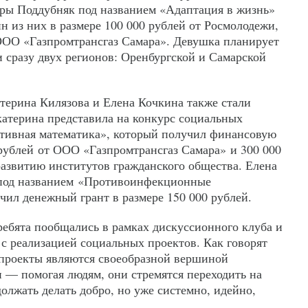
еры Поддубняк под названием «Адаптация в жизнь»
ин из них в размере 100 000 рублей от Росмолодежи,
ООО «Газпромтрансгаз Самара». Девушка планирует
и сразу двух регионов: Оренбургской и Самарской
ерина Килязова и Елена Кочкина также стали
катерина представила на конкурс социальных
тивная математика», который получил финансовую
 рублей от ООО «Газпромтрансгаз Самара» и 300 000
развитию институтов гражданского общества. Елена
 под названием «Противоинфекционные
чил денежный грант в размере 150 000 рублей.
ребята пообщались в рамках дискуссионного клуба и
 с реализацией социальных проектов. Как говорят
проекты являются своеобразной вершиной
и — помогая людям, они стремятся переходить на
олжать делать добро, но уже системно, идейно,