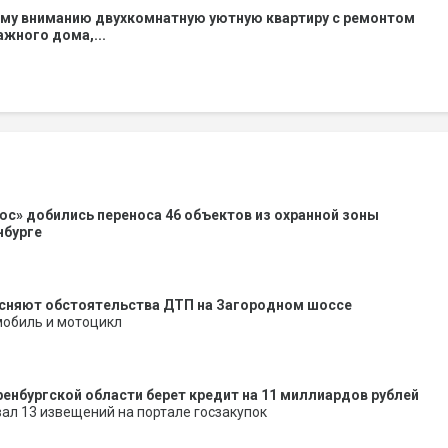
му вниманию двухкомнатную уютную квартиру с ремонтом
тажного дома,...
юс» добились переноса 46 объектов из охранной зоны
нбурге
сняют обстоятельства ДТП на Загородном шоссе
мобиль и мотоцикл
енбургской области берет кредит на 11 миллиардов рублей
ал 13 извещений на портале госзакупок