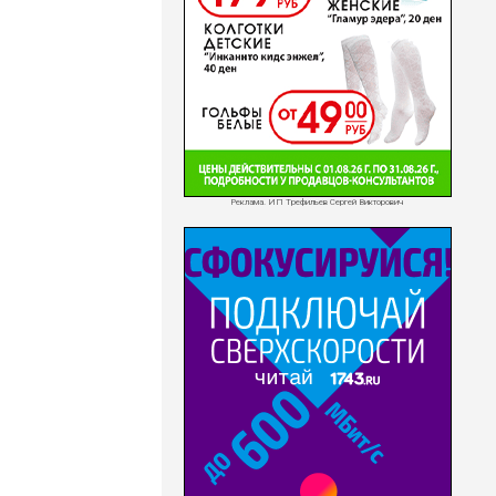
Реклама. ИП Трефильев Сергей Викторович