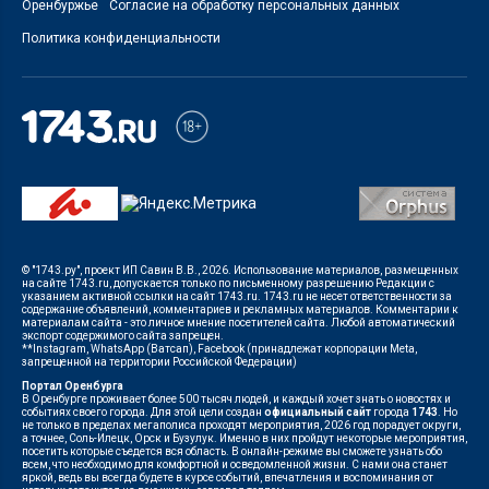
Оренбуржье
Согласие на обработку персональных данных
Политика конфиденциальности
© "1743.ру", проект ИП Савин В.В., 2026. Использование материалов, размещенных
на сайте 1743.ru, допускается только по письменному разрешению Редакции с
указанием активной ссылки на сайт 1743.ru. 1743.ru не несет ответственности за
содержание объявлений, комментариев и рекламных материалов. Комментарии к
материалам сайта - это личное мнение посетителей сайта. Любой автоматический
экспорт содержимого сайта запрещен.
**Instagram, WhatsApp (Ватсап), Facebook (принадлежат корпорации Meta,
запрещенной на территории Российской Федерации)
Портал Оренбурга
В Оренбурге проживает более 500 тысяч людей, и каждый хочет знать о новостях и
событиях своего города. Для этой цели создан
официальный сайт
города
1743
. Но
не только в пределах мегаполиса проходят мероприятия, 2026 год порадует округи,
а точнее, Соль-Илецк, Орск и Бузулук. Именно в них пройдут некоторые мероприятия,
посетить которые съедется вся область. В онлайн-режиме вы сможете узнать обо
всем, что необходимо для комфортной и осведомленной жизни. С нами она станет
яркой, ведь вы всегда будете в курсе событий, впечатления и воспоминания от