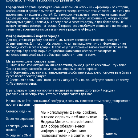
которых останутся на всю жизнь, согревая теплом.
Городской портал
Оренбурга - самый большой источник информации об истории,
особенностях и достопримечательностях города, которые станут полезными как для
населения, так и для его гостей. Хотите отдохнуть, но не знаете куда отправиться?
Будьте уверены, мы поможем вам в выборе. Для веселых компаний, которые хотят
отдохнуть и душой, и телом, мы предлагаем посетить сауну, а для более важных
встреч - лучшие рестораны города. Отправьтесь с любимым в кино или на концерт, а
сведения о времени сеансов вы узнаете в разделе
«Афиша»
.
Информационный портал города
Для тех, кто ищет работу или товар, мы можем предложить посетить раздел с
объявлениями. Для того чтобы откликнуться на предложенную информацию - нет
необходимости в регистрации. В поиске услуг горожане также смогут легко найти
подходящий для себя вариант. Удобная навигация обеспечит вас простым
использованием сайта, а его быстрая работа - приятна всем.
Мы рекомендуем пользователям:
1. Статьи только с актуальными
новостями
, выходящие по несколько штук в час.
Так вы точно узнаете обо всем произошедшем в числе первых.
2. Информацию о новых и, главное, важных событиях города, что поможет вам быть в
курсе всего происходящего.
3. Сведения о повышающихся ценах и акциях. Так вы точно будете готовы ко всему.
4.
Прогноз погоды
.
В регулярную практику портала входит размещение фотографий города и
расписания мероприятий, которые предлагаются для вас.
На нашем сайте - вся жизнь Оренбурга, и если вы живете в этом городе, то просмотр
портала должен прочно войти в повседневную жизнь.
Сетевое издание
"1743"
Мы используем файлы cookies,
Федеральной службой по надзору в сфере связи,
а также сервисы веб-аналитики
Зарегистрировано
информационных технологий и массовых коммуникаций
Яндекс.Метрика и LiveInternet
(Роскомнадзор)
для сбора обезличенной
Регистрационный
ЭЛ № ФС 77-75960 от 19.06.2019 г.
номер
информации о действиях
Индивидуальный предприниматель Савин Владимир
пользователей на сайте, что
Учредитель СМИ
Валерьевич