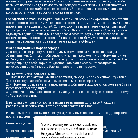
посетить которые съедется вся область. В онлайн-режиме вы сможете узнать обо
всем, что необходимо для комфортной и осведомленной жизни. С нами она станет
яркой, ведь вы всегда будете в курсе событий, впечатления и воспоминания от
которых останутся на всю жизнь, согревая теплом.
Городской портал
Оренбурга - самый большой источник информации об истории,
особенностях и достопримечательностях города, которые станут полезными как для
населения, так и для его гостей. Хотите отдохнуть, но не знаете куда отправиться?
Будьте уверены, мы поможем вам в выборе. Для веселых компаний, которые хотят
отдохнуть и душой, и телом, мы предлагаем посетить сауну, а для более важных
встреч - лучшие рестораны города. Отправьтесь с любимым в кино или на концерт, а
сведения о времени сеансов вы узнаете в разделе
«Афиша»
.
Информационный портал города
Для тех, кто ищет работу или товар, мы можем предложить посетить раздел с
объявлениями. Для того чтобы откликнуться на предложенную информацию - нет
необходимости в регистрации. В поиске услуг горожане также смогут легко найти
подходящий для себя вариант. Удобная навигация обеспечит вас простым
использованием сайта, а его быстрая работа - приятна всем.
Мы рекомендуем пользователям:
1. Статьи только с актуальными
новостями
, выходящие по несколько штук в час.
Так вы точно узнаете обо всем произошедшем в числе первых.
2. Информацию о новых и, главное, важных событиях города, что поможет вам быть в
курсе всего происходящего.
3. Сведения о повышающихся ценах и акциях. Так вы точно будете готовы ко всему.
4.
Прогноз погоды
.
В регулярную практику портала входит размещение фотографий города и
расписания мероприятий, которые предлагаются для вас.
На нашем сайте - вся жизнь Оренбурга, и если вы живете в этом городе, то просмотр
портала должен прочно войти в повседневную жизнь.
Сетевое издание
"1743"
Мы используем файлы cookies,
Федеральной службой по надзору в сфере связи,
а также сервисы веб-аналитики
Зарегистрировано
информационных технологий и массовых коммуникаций
Яндекс.Метрика и LiveInternet
(Роскомнадзор)