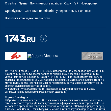
О сайте
Прайс
Политические прайсы
Орск
Гай
Новотроицк
Оренбуржье
Согласие на обработку персональных данных
Политика конфиденциальности
© "1743.ру", проект ИП Савин В.В., 2026. Использование материалов, размещенных
на сайте 1743.ru, допускается только по письменному разрешению Редакции с
указанием активной ссылки на сайт 1743.ru. 1743.ru не несет ответственности за
содержание объявлений, комментариев и рекламных материалов. Комментарии к
материалам сайта - это личное мнение посетителей сайта. Любой автоматический
экспорт содержимого сайта запрещен.
**Instagram, WhatsApp (Ватсап), Facebook (принадлежат корпорации Meta,
запрещенной на территории Российской Федерации)
Портал Оренбурга
В Оренбурге проживает более 500 тысяч людей, и каждый хочет знать о новостях и
событиях своего города. Для этой цели создан
официальный сайт
города
1743
. Но
не только в пределах мегаполиса проходят мероприятия, 2026 год порадует округи,
а точнее, Соль-Илецк, Орск и Бузулук. Именно в них пройдут некоторые мероприятия,