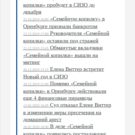
копилки» пробудет в СИЗО до
декабря
«Семейную копилку» в
23.10.2019 16:00
Оренбурге признали банкротом
Руководителя «Семейной
12.12.2019 17:00
копилки» оставили под стражей
Обманутые вкладчики
21.12.2019 15:45
«Семейной копилки» вышли на
митинг
Елена Виттер встретит
26.12.2019 13:33
Новый год в СИЗО
Помимо «Семейной
30.12.2019 21:00
копилки» в Оренбурге действовали
еще 4 финансовые пирамиды
Суд отказал Елене Виттер
13.02.2020 16:05
в изменении меры пресечения на
домашний арест
В деле «Семейной
26.02.2020 18:00
копилки» появились пострадавшие