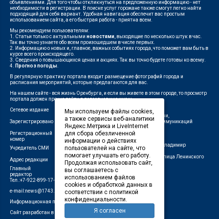
объявлениями. Для того чтобы откликнуться на предложенную информацию - нет
необходимости в регистрации. В поиске услуг горожане также смогут легко найти
подходящий для себя вариант. Удобная навигация обеспечит вас простым
использованием сайта, а его быстрая работа - приятна всем.
Мы рекомендуем пользователям:
1. Статьи только с актуальными
новостями
, выходящие по несколько штук в час.
Так вы точно узнаете обо всем произошедшем в числе первых.
2. Информацию о новых и, главное, важных событиях города, что поможет вам быть в
курсе всего происходящего.
3. Сведения о повышающихся ценах и акциях. Так вы точно будете готовы ко всему.
4.
Прогноз погоды
.
В регулярную практику портала входит размещение фотографий города и
расписания мероприятий, которые предлагаются для вас.
На нашем сайте - вся жизнь Оренбурга, и если вы живете в этом городе, то просмотр
портала должен прочно войти в повседневную жизнь.
Сетевое издание
"1743"
Мы используем файлы cookies,
Федеральной службой по надзору в сфере связи,
а также сервисы веб-аналитики
Зарегистрировано
информационных технологий и массовых коммуникаций
Яндекс.Метрика и LiveInternet
(Роскомнадзор)
для сбора обезличенной
Регистрационный
ЭЛ № ФС 77-75960 от 19.06.2019 г.
номер
информации о действиях
Индивидуальный предприниматель Савин Владимир
пользователей на сайте, что
Учредитель СМИ
Валерьевич
помогает улучшать его работу.
462411, Оренбургская область, город Орск, улица Ленинского
Адрес редакции
Продолжая использовать сайт,
Комсомола, д. 4-Б
Главный
вы соглашаетесь с
Лещенко П.А.
редактор
использованием файлов
Тел.:+7-922-899-17-43
cookies и обработкой данных в
e-mail:news@1743.ru
соответствии с политикой
конфиденциальности.
Информационная продукция СМИ — 18+ (запрещено для детей)
Я согласен
Сайт разработан в студии Маркер