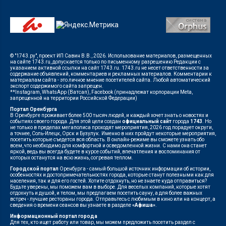
© "1743.ру", проект ИП Савин В.В., 2026. Использование материалов, размещенных
на сайте 1743.ru, допускается только по письменному разрешению Редакции с
указанием активной ссылки на сайт 1743.ru. 1743.ru не несет ответственности за
содержание объявлений, комментариев и рекламных материалов. Комментарии к
материалам сайта - это личное мнение посетителей сайта. Любой автоматический
экспорт содержимого сайта запрещен.
**Instagram, WhatsApp (Ватсап), Facebook (принадлежат корпорации Meta,
запрещенной на территории Российской Федерации)
Портал Оренбурга
В Оренбурге проживает более 500 тысяч людей, и каждый хочет знать о новостях и
событиях своего города. Для этой цели создан
официальный сайт
города
1743
. Но
не только в пределах мегаполиса проходят мероприятия, 2026 год порадует округи,
а точнее, Соль-Илецк, Орск и Бузулук. Именно в них пройдут некоторые мероприятия,
посетить которые съедется вся область. В онлайн-режиме вы сможете узнать обо
всем, что необходимо для комфортной и осведомленной жизни. С нами она станет
яркой, ведь вы всегда будете в курсе событий, впечатления и воспоминания от
которых останутся на всю жизнь, согревая теплом.
Городской портал
Оренбурга - самый большой источник информации об истории,
особенностях и достопримечательностях города, которые станут полезными как для
населения, так и для его гостей. Хотите отдохнуть, но не знаете куда отправиться?
Будьте уверены, мы поможем вам в выборе. Для веселых компаний, которые хотят
отдохнуть и душой, и телом, мы предлагаем посетить сауну, а для более важных
встреч - лучшие рестораны города. Отправьтесь с любимым в кино или на концерт, а
сведения о времени сеансов вы узнаете в разделе
«Афиша»
.
Информационный портал города
Для тех, кто ищет работу или товар, мы можем предложить посетить раздел с