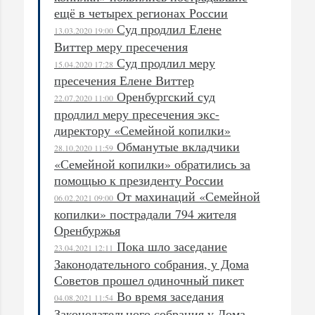
ещё в четырех регионах России
Суд продлил Елене
13.03.2020 19:00
Виттер меру пресечения
Суд продлил меру
15.04.2020 17:28
пресечения Елене Виттер
Оренбургский суд
22.07.2020 11:00
продлил меру пресечения экс-
директору «Семейной копилки»
Обманутые вкладчики
28.10.2020 11:59
«Семейной копилки» обратились за
помощью к президенту России
От махинаций «Семейной
06.02.2021 09:00
копилки» пострадали 794 жителя
Оренбуржья
Пока шло заседание
23.04.2021 12:11
Законодательного собрания, у Дома
Советов прошел одиночный пикет
Во время заседания
04.08.2021 11:54
Законодательного собрания у Дома