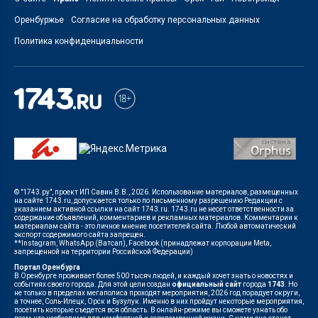
Оренбуржье
Согласие на обработку персональных данных
Политика конфиденциальности
© "1743.ру", проект ИП Савин В.В., 2026. Использование материалов, размещенных
на сайте 1743.ru, допускается только по письменному разрешению Редакции с
указанием активной ссылки на сайт 1743.ru. 1743.ru не несет ответственности за
содержание объявлений, комментариев и рекламных материалов. Комментарии к
материалам сайта - это личное мнение посетителей сайта. Любой автоматический
экспорт содержимого сайта запрещен.
**Instagram, WhatsApp (Ватсап), Facebook (принадлежат корпорации Meta,
запрещенной на территории Российской Федерации)
Портал Оренбурга
В Оренбурге проживает более 500 тысяч людей, и каждый хочет знать о новостях и
событиях своего города. Для этой цели создан
официальный сайт
города
1743
. Но
не только в пределах мегаполиса проходят мероприятия, 2026 год порадует округи,
а точнее, Соль-Илецк, Орск и Бузулук. Именно в них пройдут некоторые мероприятия,
посетить которые съедется вся область. В онлайн-режиме вы сможете узнать обо