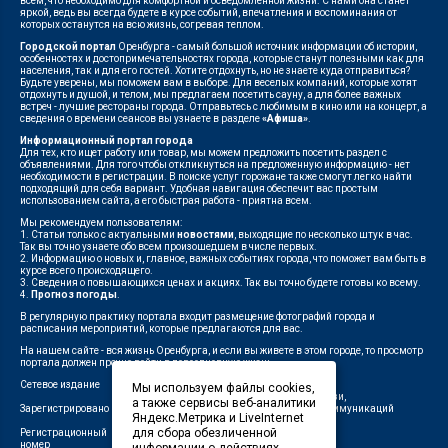
всем, что необходимо для комфортной и осведомленной жизни. С нами она станет
яркой, ведь вы всегда будете в курсе событий, впечатления и воспоминания от
которых останутся на всю жизнь, согревая теплом.
Городской портал
Оренбурга - самый большой источник информации об истории,
особенностях и достопримечательностях города, которые станут полезными как для
населения, так и для его гостей. Хотите отдохнуть, но не знаете куда отправиться?
Будьте уверены, мы поможем вам в выборе. Для веселых компаний, которые хотят
отдохнуть и душой, и телом, мы предлагаем посетить сауну, а для более важных
встреч - лучшие рестораны города. Отправьтесь с любимым в кино или на концерт, а
сведения о времени сеансов вы узнаете в разделе
«Афиша»
.
Информационный портал города
Для тех, кто ищет работу или товар, мы можем предложить посетить раздел с
объявлениями. Для того чтобы откликнуться на предложенную информацию - нет
необходимости в регистрации. В поиске услуг горожане также смогут легко найти
подходящий для себя вариант. Удобная навигация обеспечит вас простым
использованием сайта, а его быстрая работа - приятна всем.
Мы рекомендуем пользователям:
1. Статьи только с актуальными
новостями
, выходящие по несколько штук в час.
Так вы точно узнаете обо всем произошедшем в числе первых.
2. Информацию о новых и, главное, важных событиях города, что поможет вам быть в
курсе всего происходящего.
3. Сведения о повышающихся ценах и акциях. Так вы точно будете готовы ко всему.
4.
Прогноз погоды
.
В регулярную практику портала входит размещение фотографий города и
расписания мероприятий, которые предлагаются для вас.
На нашем сайте - вся жизнь Оренбурга, и если вы живете в этом городе, то просмотр
портала должен прочно войти в повседневную жизнь.
Сетевое издание
"1743"
Мы используем файлы cookies,
Федеральной службой по надзору в сфере связи,
а также сервисы веб-аналитики
Зарегистрировано
информационных технологий и массовых коммуникаций
Яндекс.Метрика и LiveInternet
(Роскомнадзор)
для сбора обезличенной
Регистрационный
ЭЛ № ФС 77-75960 от 19.06.2019 г.
номер