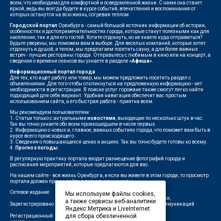
всем, что необходимо для комфортной и осведомленной жизни. С нами она станет
яркой, ведь вы всегда будете в курсе событий, впечатления и воспоминания от
которых останутся на всю жизнь, согревая теплом.
Городской портал
Оренбурга - самый большой источник информации об истории,
особенностях и достопримечательностях города, которые станут полезными как для
населения, так и для его гостей. Хотите отдохнуть, но не знаете куда отправиться?
Будьте уверены, мы поможем вам в выборе. Для веселых компаний, которые хотят
отдохнуть и душой, и телом, мы предлагаем посетить сауну, а для более важных
встреч - лучшие рестораны города. Отправьтесь с любимым в кино или на концерт, а
сведения о времени сеансов вы узнаете в разделе
«Афиша»
.
Информационный портал города
Для тех, кто ищет работу или товар, мы можем предложить посетить раздел с
объявлениями. Для того чтобы откликнуться на предложенную информацию - нет
необходимости в регистрации. В поиске услуг горожане также смогут легко найти
подходящий для себя вариант. Удобная навигация обеспечит вас простым
использованием сайта, а его быстрая работа - приятна всем.
Мы рекомендуем пользователям:
1. Статьи только с актуальными
новостями
, выходящие по несколько штук в час.
Так вы точно узнаете обо всем произошедшем в числе первых.
2. Информацию о новых и, главное, важных событиях города, что поможет вам быть в
курсе всего происходящего.
3. Сведения о повышающихся ценах и акциях. Так вы точно будете готовы ко всему.
4.
Прогноз погоды
.
В регулярную практику портала входит размещение фотографий города и
расписания мероприятий, которые предлагаются для вас.
На нашем сайте - вся жизнь Оренбурга, и если вы живете в этом городе, то просмотр
портала должен прочно войти в повседневную жизнь.
Сетевое издание
"1743"
Мы используем файлы cookies,
Федеральной службой по надзору в сфере связи,
а также сервисы веб-аналитики
Зарегистрировано
информационных технологий и массовых коммуникаций
Яндекс.Метрика и LiveInternet
(Роскомнадзор)
для сбора обезличенной
Регистрационный
ЭЛ № ФС 77-75960 от 19.06.2019 г.