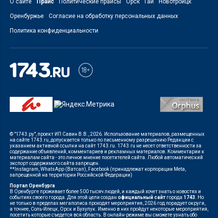
О сайте
Прайс
Политические прайсы
Орск
Гай
Новотроицк
Оренбуржье
Согласие на обработку персональных данных
Политика конфиденциальности
© "1743.ру", проект ИП Савин В.В., 2026. Использование материалов, размещенных
на сайте 1743.ru, допускается только по письменному разрешению Редакции с
указанием активной ссылки на сайт 1743.ru. 1743.ru не несет ответственности за
содержание объявлений, комментариев и рекламных материалов. Комментарии к
материалам сайта - это личное мнение посетителей сайта. Любой автоматический
экспорт содержимого сайта запрещен.
**Instagram, WhatsApp (Ватсап), Facebook (принадлежат корпорации Meta,
запрещенной на территории Российской Федерации)
Портал Оренбурга
В Оренбурге проживает более 500 тысяч людей, и каждый хочет знать о новостях и
событиях своего города. Для этой цели создан
официальный сайт
города
1743
. Но
не только в пределах мегаполиса проходят мероприятия, 2026 год порадует округи,
а точнее, Соль-Илецк, Орск и Бузулук. Именно в них пройдут некоторые мероприятия,
посетить которые съедется вся область. В онлайн-режиме вы сможете узнать обо