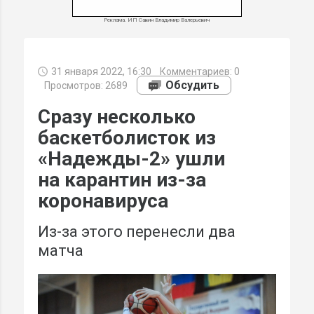
Реклама. ИП Савин Владимир Валерьевич
31 января 2022, 16:30
Комментариев:
0
МИ
Обсудить
Просмотров: 2689
Сразу несколько
баскетболисток из
«Надежды-2» ушли
на карантин из-за
коронавируса
Из-за этого перенесли два
матча