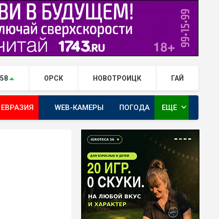
.58
ОРСК
НОВОТРОИЦК
ГАЙ
expand_more
 ЕВРАЗИЯ
WEB-КАМЕРЫ
ПОГОДА
ЕЩЕ
ТА
ОРЕНБУРГ - ГЕРОИ РЯДОМ С НАМИ