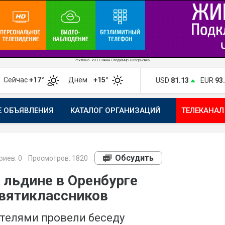
Реклама. ИП Савин Владимир Валерьевич
Сейчас
+17°
Днем
+15°
USD
81.13
EUR
93
Е ОБЪЯВЛЕНИЯ
КАТАЛОГ ОРГАНИЗАЦИЙ
ТЕЛЕКАНАЛ
ПОЖАЛОВАТЬСЯ
МАНИФЕСТ 1743.RU
КАРТА
ПОЧ
Обсудить
риев:
0
Просмотров: 1820
 льдине в Оренбурге
евятиклассников
ителями провели беседу