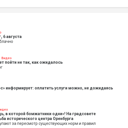
о
, 6 августа
облачно
Видео
ет пойти не так, как ожидалось
рг
с» информирует: оплатить услуги можно, не дожидаясь
идео
ь, в которой бомжатники одни»! На градсовете
ба исторического центра Оренбурга
упают за пересмотр существующих норм и правил