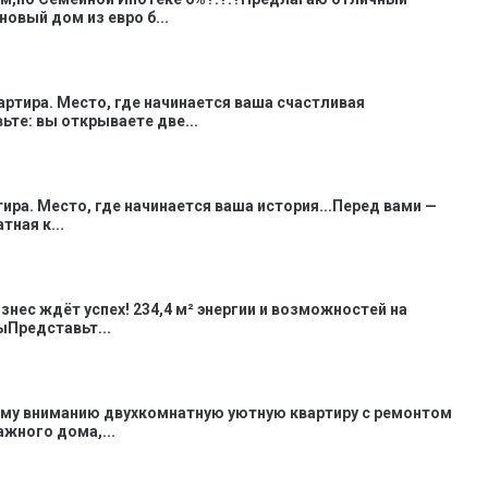
новый дом из евро б...
вартира. Место, где начинается ваша счастливая
ьте: вы открываете две...
тира. Место, где начинается ваша история...Перед вами —
ная к...
знес ждёт успех! 234,4 м² энергии и возможностей на
Представьт...
му вниманию двухкомнатную уютную квартиру с ремонтом
тажного дома,...