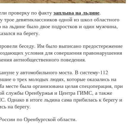
заплыва на льдине
ели проверку по факту
.
у трое девятиклассников одной из школ областного
о на льдине было двое подростков и один мужчина,
азался на берегу.
провели беседу. Им было выписано предостережение
 создающих условия для совершения правонарушения
жения антиобщественного поведения.
нуне у автомобильного моста. В систему-112
шие о трех молодых людях, которые оказались на
На месте была организована целая спецоперация, при
ной службы Оренбуржья и Центра ГИМС, а также
. Однако в итоге льдина сама прибилась к берегу и
сь на берегу.
оссии по Оренбургской области.