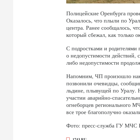
Полицейские Оренбурга пров
Оказалось, что плыли по Урал
центра. Ранее сообщалось, чт
который сбежал, как только ок
С подростками и родителями 
о недопустимости действий,
либо недопустимости продол
Напомним, ЧП произошло нака
позвонили очевидцы, сообщив
льдине, плывущей по Уралу. 
участии аварийно-спасатель
огнеборцев регионального МЧС
все трое благополучно оказали
Фото: пресс-служба ГУ МЧС Р
1743.RU