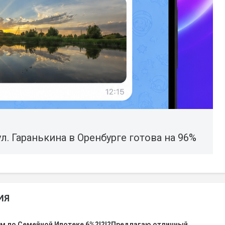
л. Гаранькина в Оренбурге готова на 96%
ИЯ
ом,по Семейной Ипотеке 6%?!?!?Предлагаю отличный