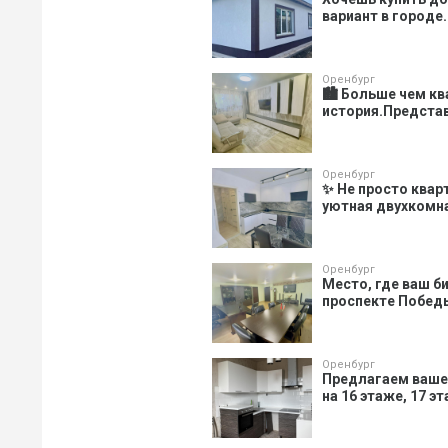
вариант в городе.
Оренбург
🏙️ Больше чем к
история.Представ
Оренбург
✨ Не просто квар
уютная двухкомнат
Оренбург
Место, где ваш би
проспекте Победы
Оренбург
Предлагаем ваше
на 16 этаже, 17 э