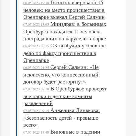
Госпитализировано 15
06.05.2023 19:30
человек: на место происшествия в
Оренпарке выехал Сергей Салмин
Минздрав: в больницах
07.05.2023 13:05
Оренбурга находятся 11 человек,
пострадавших на карусели в парке
СК возбудил уголовное
06.05.2023 20:15
дело по факту происшествия в
Оренпарке
Сергей Салмин: «Не
06.05.2023 21:25
исключено, что концессионный
договор будет расторгнут»
В Оренбуржье проверят
07.05.2023 08:10
все парки и детские комнаты
развлечений
Анжелика Линькова:
07.05.2023 09:15
«Безопасность детей - превыше
всего»
Виновные в падении
07.05.2023 13:40