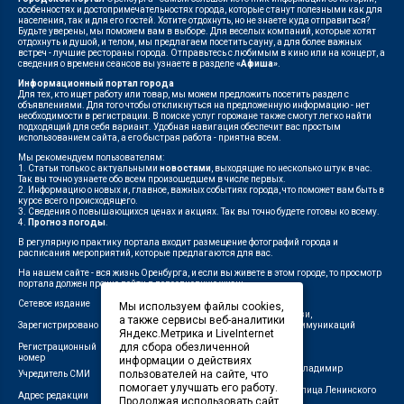
особенностях и достопримечательностях города, которые станут полезными как для
населения, так и для его гостей. Хотите отдохнуть, но не знаете куда отправиться?
Будьте уверены, мы поможем вам в выборе. Для веселых компаний, которые хотят
отдохнуть и душой, и телом, мы предлагаем посетить сауну, а для более важных
встреч - лучшие рестораны города. Отправьтесь с любимым в кино или на концерт, а
сведения о времени сеансов вы узнаете в разделе
«Афиша»
.
Информационный портал города
Для тех, кто ищет работу или товар, мы можем предложить посетить раздел с
объявлениями. Для того чтобы откликнуться на предложенную информацию - нет
необходимости в регистрации. В поиске услуг горожане также смогут легко найти
подходящий для себя вариант. Удобная навигация обеспечит вас простым
использованием сайта, а его быстрая работа - приятна всем.
Мы рекомендуем пользователям:
1. Статьи только с актуальными
новостями
, выходящие по несколько штук в час.
Так вы точно узнаете обо всем произошедшем в числе первых.
2. Информацию о новых и, главное, важных событиях города, что поможет вам быть в
курсе всего происходящего.
3. Сведения о повышающихся ценах и акциях. Так вы точно будете готовы ко всему.
4.
Прогноз погоды
.
В регулярную практику портала входит размещение фотографий города и
расписания мероприятий, которые предлагаются для вас.
На нашем сайте - вся жизнь Оренбурга, и если вы живете в этом городе, то просмотр
портала должен прочно войти в повседневную жизнь.
Сетевое издание
"1743"
Мы используем файлы cookies,
Федеральной службой по надзору в сфере связи,
а также сервисы веб-аналитики
Зарегистрировано
информационных технологий и массовых коммуникаций
Яндекс.Метрика и LiveInternet
(Роскомнадзор)
для сбора обезличенной
Регистрационный
ЭЛ № ФС 77-75960 от 19.06.2019 г.
номер
информации о действиях
Индивидуальный предприниматель Савин Владимир
пользователей на сайте, что
Учредитель СМИ
Валерьевич
помогает улучшать его работу.
462411, Оренбургская область, город Орск, улица Ленинского
Адрес редакции
Продолжая использовать сайт,
Комсомола, д. 4-Б