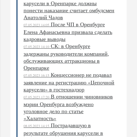
карусели в Оренпарке должны
понести наказание считает омбудсмен
Анатолий Чадов
После ЧП в Оренбурге
07.05.2023 14:05
Елена Афанасьевна призвала сделать
кадровые выводы
СК: в Оренбурге
07.05.2023 14:10
задержаны руководители компаний,
обслуживающих аттракционы в
Оренпарке
Концессионер не подавал
07.05.2023 16:15
заявление на регистрацию «Цепочной
карусели» в гостехнадзор
В отношении чиновников
07.05.2023 17:20
мэрии Оренбурга возбуждено
уголовное дело по статье
«Халатность»
Пострадавшую в
08.05.2023 14:15
результате обрушения карусели в