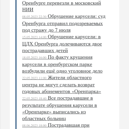
Оренбурге перевезли в московский
НИИ
Обрушение карусели: суд
08.05.2023 22:30
Оренбурга отправил подозреваемых
под стражу до 7 июля
Обрушение карусели: в
15.05.2023 14:00
ЦДХ Оренбурга долечиваются двое
пострадавших детей
По факту крушения
18.05.2023 16:00
карусели в оренбургском парке
возбудили ещё одно уголовное дело
Жители областного
22.05.2023 11:00
центра не могут сделать возврат
годовых абонементов «Оренпарка»
Все пострадавшие в
22.05.2023 18:40
результате обрушения карусели в
«Оренпарке» выписались из
областных больниц
Пострадавшая при
08.06.2023 18:00