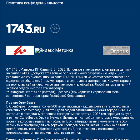
Политика конфиденциальности
© "1743.ру", проект ИП Савин В.В., 2026. Использование материалов, размещенных
на сайте 1743.ru, допускается только по письменному разрешению Редакции с
указанием активной ссылки на сайт 1743.ru. 1743.ru не несет ответственности за
содержание объявлений, комментариев и рекламных материалов. Комментарии к
материалам сайта - это личное мнение посетителей сайта. Любой автоматический
экспорт содержимого сайта запрещен.
**Instagram, WhatsApp (Ватсап), Facebook (принадлежат корпорации Meta,
запрещенной на территории Российской Федерации)
Портал Оренбурга
В Оренбурге проживает более 500 тысяч людей, и каждый хочет знать о новостях и
событиях своего города. Для этой цели создан
официальный сайт
города
1743
. Но
не только в пределах мегаполиса проходят мероприятия, 2026 год порадует округи,
а точнее, Соль-Илецк, Орск и Бузулук. Именно в них пройдут некоторые мероприятия,
посетить которые съедется вся область. В онлайн-режиме вы сможете узнать обо
всем, что необходимо для комфортной и осведомленной жизни. С нами она станет
яркой, ведь вы всегда будете в курсе событий, впечатления и воспоминания от
которых останутся на всю жизнь, согревая теплом.
Городской портал
Оренбурга - самый большой источник информации об истории,