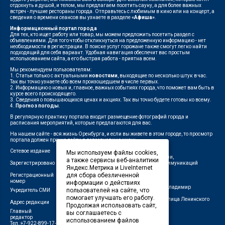
отдохнуть и душой, и телом, мы предлагаем посетить сауну, а для более важных
встреч - лучшие рестораны города. Отправьтесь с любимым в кино или на концерт, а
сведения о времени сеансов вы узнаете в разделе
«Афиша»
.
Информационный портал города
Для тех, кто ищет работу или товар, мы можем предложить посетить раздел с
объявлениями. Для того чтобы откликнуться на предложенную информацию - нет
необходимости в регистрации. В поиске услуг горожане также смогут легко найти
подходящий для себя вариант. Удобная навигация обеспечит вас простым
использованием сайта, а его быстрая работа - приятна всем.
Мы рекомендуем пользователям:
1. Статьи только с актуальными
новостями
, выходящие по несколько штук в час.
Так вы точно узнаете обо всем произошедшем в числе первых.
2. Информацию о новых и, главное, важных событиях города, что поможет вам быть в
курсе всего происходящего.
3. Сведения о повышающихся ценах и акциях. Так вы точно будете готовы ко всему.
4.
Прогноз погоды
.
В регулярную практику портала входит размещение фотографий города и
расписания мероприятий, которые предлагаются для вас.
На нашем сайте - вся жизнь Оренбурга, и если вы живете в этом городе, то просмотр
портала должен прочно войти в повседневную жизнь.
Сетевое издание
"1743"
Мы используем файлы cookies,
Федеральной службой по надзору в сфере связи,
а также сервисы веб-аналитики
Зарегистрировано
информационных технологий и массовых коммуникаций
Яндекс.Метрика и LiveInternet
(Роскомнадзор)
для сбора обезличенной
Регистрационный
ЭЛ № ФС 77-75960 от 19.06.2019 г.
номер
информации о действиях
Индивидуальный предприниматель Савин Владимир
пользователей на сайте, что
Учредитель СМИ
Валерьевич
помогает улучшать его работу.
462411, Оренбургская область, город Орск, улица Ленинского
Адрес редакции
Продолжая использовать сайт,
Комсомола, д. 4-Б
Главный
вы соглашаетесь с
Лещенко П.А.
редактор
использованием файлов
Тел.:+7-922-899-17-43