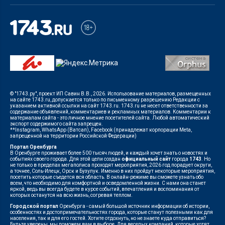
© "1743.ру", проект ИП Савин В.В., 2026. Использование материалов, размещенных
на сайте 1743.ru, допускается только по письменному разрешению Редакции с
указанием активной ссылки на сайт 1743.ru. 1743.ru не несет ответственности за
содержание объявлений, комментариев и рекламных материалов. Комментарии к
материалам сайта - это личное мнение посетителей сайта. Любой автоматический
экспорт содержимого сайта запрещен.
**Instagram, WhatsApp (Ватсап), Facebook (принадлежат корпорации Meta,
запрещенной на территории Российской Федерации)
Портал Оренбурга
В Оренбурге проживает более 500 тысяч людей, и каждый хочет знать о новостях и
событиях своего города. Для этой цели создан
официальный сайт
города
1743
. Но
не только в пределах мегаполиса проходят мероприятия, 2026 год порадует округи,
а точнее, Соль-Илецк, Орск и Бузулук. Именно в них пройдут некоторые мероприятия,
посетить которые съедется вся область. В онлайн-режиме вы сможете узнать обо
всем, что необходимо для комфортной и осведомленной жизни. С нами она станет
яркой, ведь вы всегда будете в курсе событий, впечатления и воспоминания от
которых останутся на всю жизнь, согревая теплом.
Городской портал
Оренбурга - самый большой источник информации об истории,
особенностях и достопримечательностях города, которые станут полезными как для
населения, так и для его гостей. Хотите отдохнуть, но не знаете куда отправиться?
Будьте уверены, мы поможем вам в выборе. Для веселых компаний, которые хотят