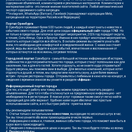
содержание объявлений, комментариев и рекламных материалов. Комментарии к
материалам сайта - это личное мнение посетителей сайта. Любой автоматический
экспорт содержимого сайта запрещен.
**Instagram, WhatsApp (Ватсап), Facebook (принадлежат корпорации Meta,
запрещенной на территории Российской Федерации)
Портал Оренбурга
В Оренбурге проживает более 500 тысяч людей, и каждый хочет знать о новостях и
событиях своего города. Для этой цели создан
официальный сайт
города
1743
. Но
не только в пределах мегаполиса проходят мероприятия, 2026 год порадует округи,
а точнее, Соль-Илецк, Орск и Бузулук. Именно в них пройдут некоторые мероприятия,
посетить которые съедется вся область. В онлайн-режиме вы сможете узнать обо
всем, что необходимо для комфортной и осведомленной жизни. С нами она станет
яркой, ведь вы всегда будете в курсе событий, впечатления и воспоминания от
которых останутся на всю жизнь, согревая теплом.
Городской портал
Оренбурга - самый большой источник информации об истории,
особенностях и достопримечательностях города, которые станут полезными как для
населения, так и для его гостей. Хотите отдохнуть, но не знаете куда отправиться?
Будьте уверены, мы поможем вам в выборе. Для веселых компаний, которые хотят
отдохнуть и душой, и телом, мы предлагаем посетить сауну, а для более важных
встреч - лучшие рестораны города. Отправьтесь с любимым в кино или на концерт, а
сведения о времени сеансов вы узнаете в разделе
«Афиша»
.
Информационный портал города
Для тех, кто ищет работу или товар, мы можем предложить посетить раздел с
объявлениями. Для того чтобы откликнуться на предложенную информацию - нет
необходимости в регистрации. В поиске услуг горожане также смогут легко найти
подходящий для себя вариант. Удобная навигация обеспечит вас простым
использованием сайта, а его быстрая работа - приятна всем.
Мы рекомендуем пользователям:
1. Статьи только с актуальными
новостями
, выходящие по несколько штук в час.
Так вы точно узнаете обо всем произошедшем в числе первых.
2. Информацию о новых и, главное, важных событиях города, что поможет вам быть в
курсе всего происходящего.
3. Сведения о повышающихся ценах и акциях. Так вы точно будете готовы ко всему.
4.
Прогноз погоды
.