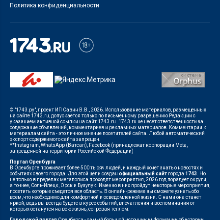
Политика конфиденциальности
© "1743.ру", проект ИП Савин В.В., 2026. Использование материалов, размещенных
на сайте 1743.ru, допускается только по письменному разрешению Редакции с
указанием активной ссылки на сайт 1743.ru. 1743.ru не несет ответственности за
содержание объявлений, комментариев и рекламных материалов. Комментарии к
материалам сайта - это личное мнение посетителей сайта. Любой автоматический
экспорт содержимого сайта запрещен.
**Instagram, WhatsApp (Ватсап), Facebook (принадлежат корпорации Meta,
запрещенной на территории Российской Федерации)
Портал Оренбурга
В Оренбурге проживает более 500 тысяч людей, и каждый хочет знать о новостях и
событиях своего города. Для этой цели создан
официальный сайт
города
1743
. Но
не только в пределах мегаполиса проходят мероприятия, 2026 год порадует округи,
а точнее, Соль-Илецк, Орск и Бузулук. Именно в них пройдут некоторые мероприятия,
посетить которые съедется вся область. В онлайн-режиме вы сможете узнать обо
всем, что необходимо для комфортной и осведомленной жизни. С нами она станет
яркой, ведь вы всегда будете в курсе событий, впечатления и воспоминания от
которых останутся на всю жизнь, согревая теплом.
Городской портал
Оренбурга - самый большой источник информации об истории,