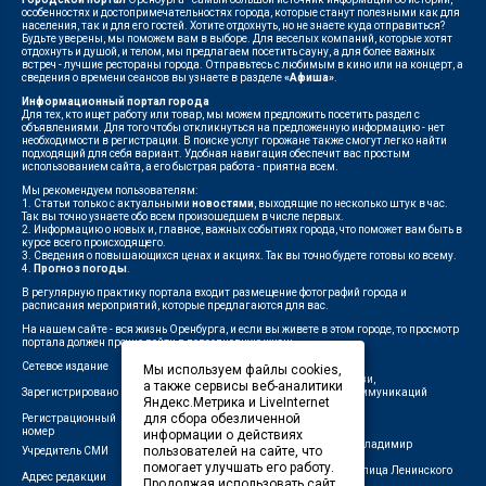
особенностях и достопримечательностях города, которые станут полезными как для
населения, так и для его гостей. Хотите отдохнуть, но не знаете куда отправиться?
Будьте уверены, мы поможем вам в выборе. Для веселых компаний, которые хотят
отдохнуть и душой, и телом, мы предлагаем посетить сауну, а для более важных
встреч - лучшие рестораны города. Отправьтесь с любимым в кино или на концерт, а
сведения о времени сеансов вы узнаете в разделе
«Афиша»
.
Информационный портал города
Для тех, кто ищет работу или товар, мы можем предложить посетить раздел с
объявлениями. Для того чтобы откликнуться на предложенную информацию - нет
необходимости в регистрации. В поиске услуг горожане также смогут легко найти
подходящий для себя вариант. Удобная навигация обеспечит вас простым
использованием сайта, а его быстрая работа - приятна всем.
Мы рекомендуем пользователям:
1. Статьи только с актуальными
новостями
, выходящие по несколько штук в час.
Так вы точно узнаете обо всем произошедшем в числе первых.
2. Информацию о новых и, главное, важных событиях города, что поможет вам быть в
курсе всего происходящего.
3. Сведения о повышающихся ценах и акциях. Так вы точно будете готовы ко всему.
4.
Прогноз погоды
.
В регулярную практику портала входит размещение фотографий города и
расписания мероприятий, которые предлагаются для вас.
На нашем сайте - вся жизнь Оренбурга, и если вы живете в этом городе, то просмотр
портала должен прочно войти в повседневную жизнь.
Сетевое издание
"1743"
Мы используем файлы cookies,
Федеральной службой по надзору в сфере связи,
а также сервисы веб-аналитики
Зарегистрировано
информационных технологий и массовых коммуникаций
Яндекс.Метрика и LiveInternet
(Роскомнадзор)
для сбора обезличенной
Регистрационный
ЭЛ № ФС 77-75960 от 19.06.2019 г.
номер
информации о действиях
Индивидуальный предприниматель Савин Владимир
пользователей на сайте, что
Учредитель СМИ
Валерьевич
помогает улучшать его работу.
462411, Оренбургская область, город Орск, улица Ленинского
Адрес редакции
Продолжая использовать сайт,
Комсомола, д. 4-Б