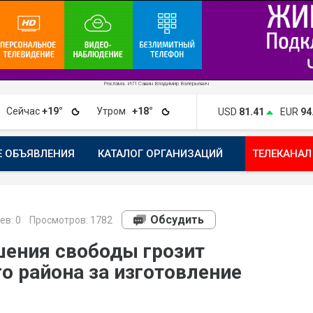
Реклама. ИП Савин Владимир Валерьевич
Сейчас
+19°
Утром
+18°
USD
81.41
EUR
94
Е ОБЪЯВЛЕНИЯ
КАТАЛОГ ОРГАНИЗАЦИЙ
ТЕЛЕКАНАЛ
ПОЖАЛОВАТЬСЯ
МАНИФЕСТ 1743.RU
КАРТА
ПОЧ
Обсудить
ев:
0
Просмотров: 1782
шения свободы грозит
о района за изготовление