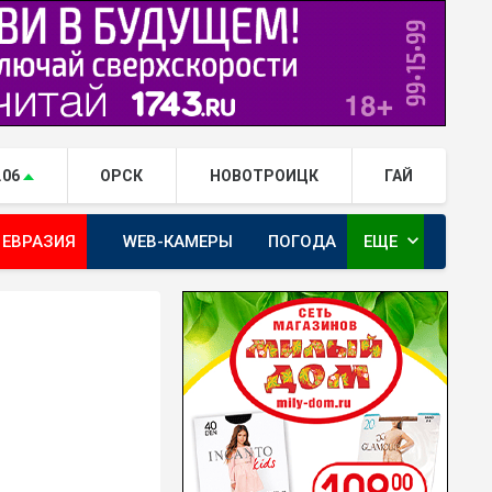
.06
ОРСК
НОВОТРОИЦК
ГАЙ
expand_more
 ЕВРАЗИЯ
WEB-КАМЕРЫ
ПОГОДА
ЕЩЕ
ТА
ОРЕНБУРГ - ГЕРОИ РЯДОМ С НАМИ