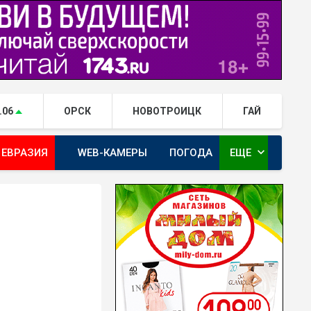
.06
ОРСК
НОВОТРОИЦК
ГАЙ
expand_more
 ЕВРАЗИЯ
WEB-КАМЕРЫ
ПОГОДА
ЕЩЕ
ТА
ОРЕНБУРГ - ГЕРОИ РЯДОМ С НАМИ