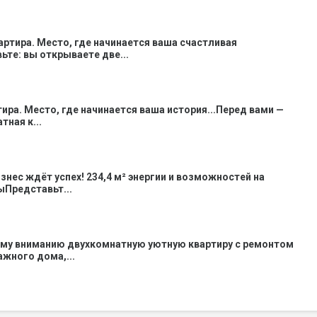
вартира. Место, где начинается ваша счастливая
ьте: вы открываете две...
тира. Место, где начинается ваша история...Перед вами —
ная к...
знес ждёт успех! 234,4 м² энергии и возможностей на
Представьт...
му вниманию двухкомнатную уютную квартиру с ремонтом
тажного дома,...