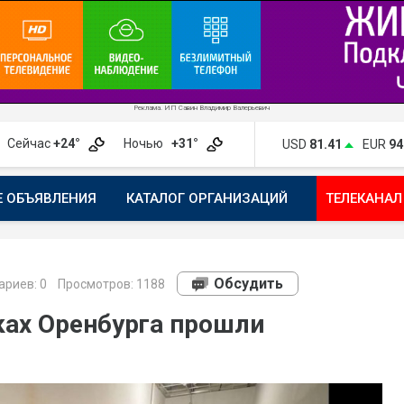
Реклама. ИП Савин Владимир Валерьевич
Сейчас
+24°
Ночью
+31°
USD
81.41
EUR
94
Е ОБЪЯВЛЕНИЯ
КАТАЛОГ ОРГАНИЗАЦИЙ
ТЕЛЕКАНАЛ
ПОЖАЛОВАТЬСЯ
МАНИФЕСТ 1743.RU
КАРТА
ПОЧ
Обсудить
риев:
0
Просмотров: 1188
ах Оренбурга прошли