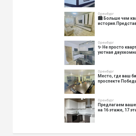
Оренбург
🏙️ Больше чем к
история.Представ
Оренбург
✨ Не просто квар
уютная двухкомнат
Оренбург
Место, где ваш би
проспекте Победы
Оренбург
Предлагаем ваше
на 16 этаже, 17 э