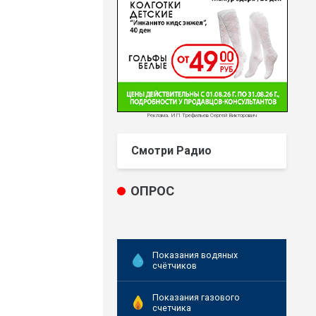
Реклама. ИП Трефильев Сергей Викторович
Смотри Радио
ОПРОС
Показания водяных
счётчиков
Показания газового
счетчика