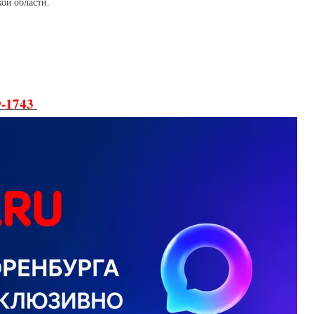
кой области.
9-1743