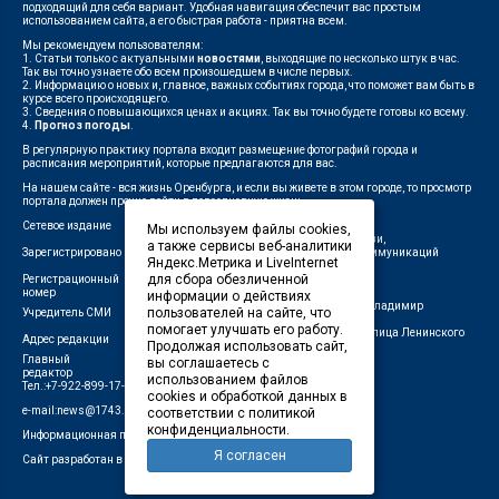
подходящий для себя вариант. Удобная навигация обеспечит вас простым
использованием сайта, а его быстрая работа - приятна всем.
Мы рекомендуем пользователям:
1. Статьи только с актуальными
новостями
, выходящие по несколько штук в час.
Так вы точно узнаете обо всем произошедшем в числе первых.
2. Информацию о новых и, главное, важных событиях города, что поможет вам быть в
курсе всего происходящего.
3. Сведения о повышающихся ценах и акциях. Так вы точно будете готовы ко всему.
4.
Прогноз погоды
.
В регулярную практику портала входит размещение фотографий города и
расписания мероприятий, которые предлагаются для вас.
На нашем сайте - вся жизнь Оренбурга, и если вы живете в этом городе, то просмотр
портала должен прочно войти в повседневную жизнь.
Сетевое издание
"1743"
Мы используем файлы cookies,
Федеральной службой по надзору в сфере связи,
а также сервисы веб-аналитики
Зарегистрировано
информационных технологий и массовых коммуникаций
Яндекс.Метрика и LiveInternet
(Роскомнадзор)
для сбора обезличенной
Регистрационный
ЭЛ № ФС 77-75960 от 19.06.2019 г.
номер
информации о действиях
Индивидуальный предприниматель Савин Владимир
пользователей на сайте, что
Учредитель СМИ
Валерьевич
помогает улучшать его работу.
462411, Оренбургская область, город Орск, улица Ленинского
Адрес редакции
Продолжая использовать сайт,
Комсомола, д. 4-Б
Главный
вы соглашаетесь с
Лещенко П.А.
редактор
использованием файлов
Тел.:+7-922-899-17-43
cookies и обработкой данных в
e-mail:news@1743.ru
соответствии с политикой
конфиденциальности.
Информационная продукция СМИ — 18+ (запрещено для детей)
Я согласен
Сайт разработан в студии Маркер