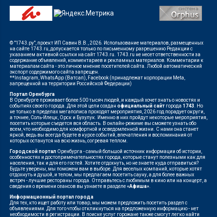
© "1743.ру", проект ИП Савин В.В., 2026. Использование материалов, размещенных
на сайте 1743.ru, допускается только по письменному разрешению Редакции с
указанием активной ссылки на сайт 1743.ru. 1743.ru не несет ответственности за
содержание объявлений, комментариев и рекламных материалов. Комментарии к
материалам сайта - это личное мнение посетителей сайта. Любой автоматический
экспорт содержимого сайта запрещен.
**Instagram, WhatsApp (Ватсап), Facebook (принадлежат корпорации Meta,
запрещенной на территории Российской Федерации)
Портал Оренбурга
В Оренбурге проживает более 500 тысяч людей, и каждый хочет знать о новостях и
событиях своего города. Для этой цели создан
официальный сайт
города
1743
. Но
не только в пределах мегаполиса проходят мероприятия, 2026 год порадует округи,
а точнее, Соль-Илецк, Орск и Бузулук. Именно в них пройдут некоторые мероприятия,
посетить которые съедется вся область. В онлайн-режиме вы сможете узнать обо
всем, что необходимо для комфортной и осведомленной жизни. С нами она станет
яркой, ведь вы всегда будете в курсе событий, впечатления и воспоминания от
которых останутся на всю жизнь, согревая теплом.
Городской портал
Оренбурга - самый большой источник информации об истории,
особенностях и достопримечательностях города, которые станут полезными как для
населения, так и для его гостей. Хотите отдохнуть, но не знаете куда отправиться?
Будьте уверены, мы поможем вам в выборе. Для веселых компаний, которые хотят
отдохнуть и душой, и телом, мы предлагаем посетить сауну, а для более важных
встреч - лучшие рестораны города. Отправьтесь с любимым в кино или на концерт, а
сведения о времени сеансов вы узнаете в разделе
«Афиша»
.
Информационный портал города
Для тех, кто ищет работу или товар, мы можем предложить посетить раздел с
объявлениями. Для того чтобы откликнуться на предложенную информацию - нет
необходимости в регистрации. В поиске услуг горожане также смогут легко найти