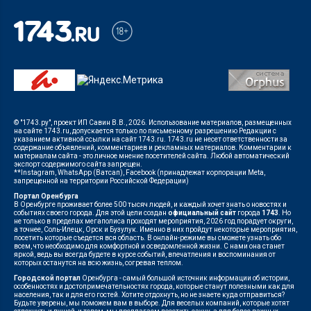
© "1743.ру", проект ИП Савин В.В., 2026. Использование материалов, размещенных
на сайте 1743.ru, допускается только по письменному разрешению Редакции с
указанием активной ссылки на сайт 1743.ru. 1743.ru не несет ответственности за
содержание объявлений, комментариев и рекламных материалов. Комментарии к
материалам сайта - это личное мнение посетителей сайта. Любой автоматический
экспорт содержимого сайта запрещен.
**Instagram, WhatsApp (Ватсап), Facebook (принадлежат корпорации Meta,
запрещенной на территории Российской Федерации)
Портал Оренбурга
В Оренбурге проживает более 500 тысяч людей, и каждый хочет знать о новостях и
событиях своего города. Для этой цели создан
официальный сайт
города
1743
. Но
не только в пределах мегаполиса проходят мероприятия, 2026 год порадует округи,
а точнее, Соль-Илецк, Орск и Бузулук. Именно в них пройдут некоторые мероприятия,
посетить которые съедется вся область. В онлайн-режиме вы сможете узнать обо
всем, что необходимо для комфортной и осведомленной жизни. С нами она станет
яркой, ведь вы всегда будете в курсе событий, впечатления и воспоминания от
которых останутся на всю жизнь, согревая теплом.
Городской портал
Оренбурга - самый большой источник информации об истории,
особенностях и достопримечательностях города, которые станут полезными как для
населения, так и для его гостей. Хотите отдохнуть, но не знаете куда отправиться?
Будьте уверены, мы поможем вам в выборе. Для веселых компаний, которые хотят