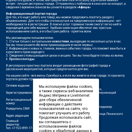
отдохнуть и душой, и телом, мы предлагаем посетить сауну, а для более важных
встреч - лучшие рестораны города. Отправьтесь с любимым в кино или на концерт, а
сведения о времени сеансов вы узнаете в разделе
«Афиша»
.
Информационный портал города
Для тех, кто ищет работу или товар, мы можем предложить посетить раздел с
объявлениями. Для того чтобы откликнуться на предложенную информацию - нет
необходимости в регистрации. В поиске услуг горожане также смогут легко найти
подходящий для себя вариант. Удобная навигация обеспечит вас простым
использованием сайта, а его быстрая работа - приятна всем.
Мы рекомендуем пользователям:
1. Статьи только с актуальными
новостями
, выходящие по несколько штук в час.
Так вы точно узнаете обо всем произошедшем в числе первых.
2. Информацию о новых и, главное, важных событиях города, что поможет вам быть в
курсе всего происходящего.
3. Сведения о повышающихся ценах и акциях. Так вы точно будете готовы ко всему.
4.
Прогноз погоды
.
В регулярную практику портала входит размещение фотографий города и
расписания мероприятий, которые предлагаются для вас.
На нашем сайте - вся жизнь Оренбурга, и если вы живете в этом городе, то просмотр
портала должен прочно войти в повседневную жизнь.
Сетевое издание
"1743"
Мы используем файлы cookies,
Федеральной службой по надзору в сфере связи,
а также сервисы веб-аналитики
Зарегистрировано
информационных технологий и массовых коммуникаций
Яндекс.Метрика и LiveInternet
(Роскомнадзор)
для сбора обезличенной
Регистрационный
ЭЛ № ФС 77-75960 от 19.06.2019 г.
номер
информации о действиях
Индивидуальный предприниматель Савин Владимир
пользователей на сайте, что
Учредитель СМИ
Валерьевич
помогает улучшать его работу.
462411, Оренбургская область, город Орск, улица Ленинского
Адрес редакции
Продолжая использовать сайт,
Комсомола, д. 4-Б
Главный
вы соглашаетесь с
Лещенко П.А.
редактор
использованием файлов
Тел.:+7-922-899-17-43
cookies и обработкой данных в