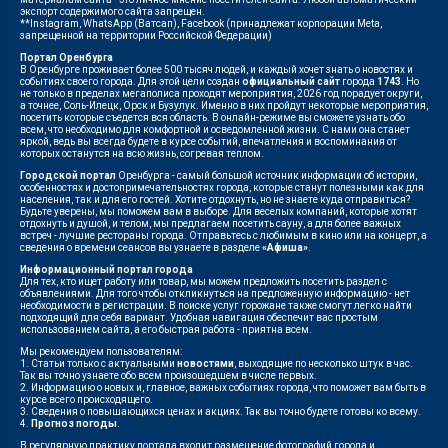
экспорт содержимого сайта запрещен.
**Instagram, WhatsApp (Ватсап), Facebook (принадлежат корпорации Meta,
запрещенной на территории Российской Федерации)
Портал Оренбурга
В Оренбурге проживает более 500 тысяч людей, и каждый хочет знать о новостях и
событиях своего города. Для этой цели создан
официальный сайт
города
1743
. Но
не только в пределах мегаполиса проходят мероприятия, 2026 год порадует округи,
а точнее, Соль-Илецк, Орск и Бузулук. Именно в них пройдут некоторые мероприятия,
посетить которые съедется вся область. В онлайн-режиме вы сможете узнать обо
всем, что необходимо для комфортной и осведомленной жизни. С нами она станет
яркой, ведь вы всегда будете в курсе событий, впечатления и воспоминания от
которых останутся на всю жизнь, согревая теплом.
Городской портал
Оренбурга - самый большой источник информации об истории,
особенностях и достопримечательностях города, которые станут полезными как для
населения, так и для его гостей. Хотите отдохнуть, но не знаете куда отправиться?
Будьте уверены, мы поможем вам в выборе. Для веселых компаний, которые хотят
отдохнуть и душой, и телом, мы предлагаем посетить сауну, а для более важных
встреч - лучшие рестораны города. Отправьтесь с любимым в кино или на концерт, а
сведения о времени сеансов вы узнаете в разделе
«Афиша»
.
Информационный портал города
Для тех, кто ищет работу или товар, мы можем предложить посетить раздел с
объявлениями. Для того чтобы откликнуться на предложенную информацию - нет
необходимости в регистрации. В поиске услуг горожане также смогут легко найти
подходящий для себя вариант. Удобная навигация обеспечит вас простым
использованием сайта, а его быстрая работа - приятна всем.
Мы рекомендуем пользователям:
1. Статьи только с актуальными
новостями
, выходящие по несколько штук в час.
Так вы точно узнаете обо всем произошедшем в числе первых.
2. Информацию о новых и, главное, важных событиях города, что поможет вам быть в
курсе всего происходящего.
3. Сведения о повышающихся ценах и акциях. Так вы точно будете готовы ко всему.
4.
Прогноз погоды
.
В регулярную практику портала входит размещение фотографий города и