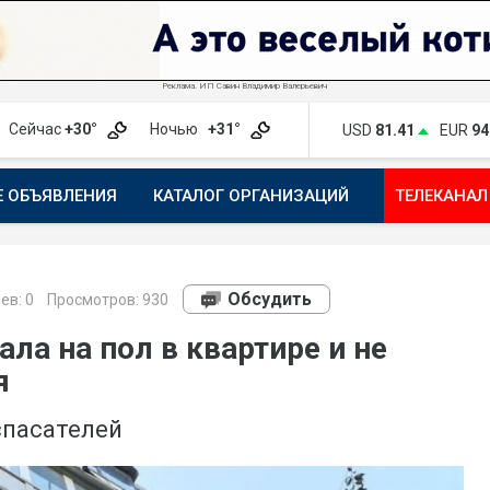
Реклама. ИП Савин Владимир Валерьевич
Сейчас
+30°
Ночью
+31°
USD
81.41
EUR
94
Е ОБЪЯВЛЕНИЯ
КАТАЛОГ ОРГАНИЗАЦИЙ
ТЕЛЕКАНАЛ
ПОЖАЛОВАТЬСЯ
МАНИФЕСТ 1743.RU
КАРТА
ПОЧ
Обсудить
ев:
0
Просмотров: 930
ла на пол в квартире и не
я
спасателей