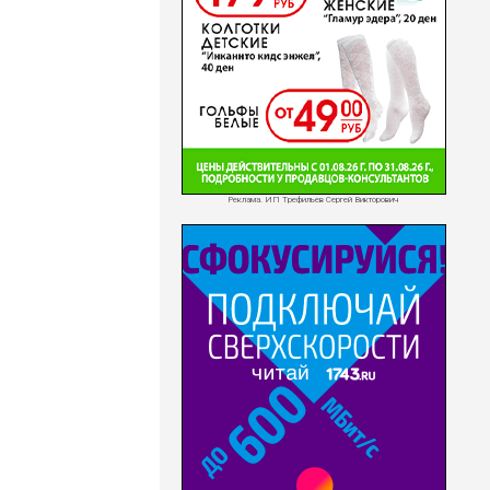
Реклама. ИП Трефильев Сергей Викторович