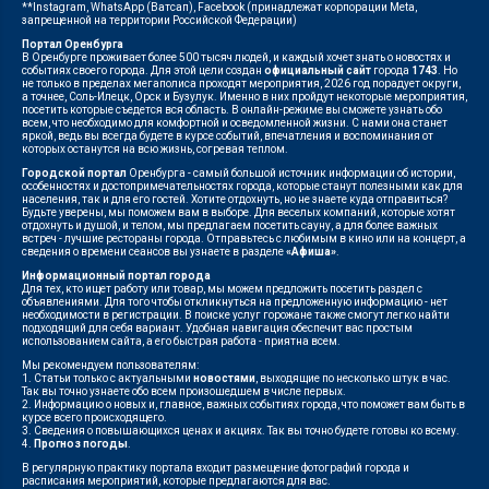
**Instagram, WhatsApp (Ватсап), Facebook (принадлежат корпорации Meta,
запрещенной на территории Российской Федерации)
Портал Оренбурга
В Оренбурге проживает более 500 тысяч людей, и каждый хочет знать о новостях и
событиях своего города. Для этой цели создан
официальный сайт
города
1743
. Но
не только в пределах мегаполиса проходят мероприятия, 2026 год порадует округи,
а точнее, Соль-Илецк, Орск и Бузулук. Именно в них пройдут некоторые мероприятия,
посетить которые съедется вся область. В онлайн-режиме вы сможете узнать обо
всем, что необходимо для комфортной и осведомленной жизни. С нами она станет
яркой, ведь вы всегда будете в курсе событий, впечатления и воспоминания от
которых останутся на всю жизнь, согревая теплом.
Городской портал
Оренбурга - самый большой источник информации об истории,
особенностях и достопримечательностях города, которые станут полезными как для
населения, так и для его гостей. Хотите отдохнуть, но не знаете куда отправиться?
Будьте уверены, мы поможем вам в выборе. Для веселых компаний, которые хотят
отдохнуть и душой, и телом, мы предлагаем посетить сауну, а для более важных
встреч - лучшие рестораны города. Отправьтесь с любимым в кино или на концерт, а
сведения о времени сеансов вы узнаете в разделе
«Афиша»
.
Информационный портал города
Для тех, кто ищет работу или товар, мы можем предложить посетить раздел с
объявлениями. Для того чтобы откликнуться на предложенную информацию - нет
необходимости в регистрации. В поиске услуг горожане также смогут легко найти
подходящий для себя вариант. Удобная навигация обеспечит вас простым
использованием сайта, а его быстрая работа - приятна всем.
Мы рекомендуем пользователям:
1. Статьи только с актуальными
новостями
, выходящие по несколько штук в час.
Так вы точно узнаете обо всем произошедшем в числе первых.
2. Информацию о новых и, главное, важных событиях города, что поможет вам быть в
курсе всего происходящего.
3. Сведения о повышающихся ценах и акциях. Так вы точно будете готовы ко всему.
4.
Прогноз погоды
.
В регулярную практику портала входит размещение фотографий города и
расписания мероприятий, которые предлагаются для вас.