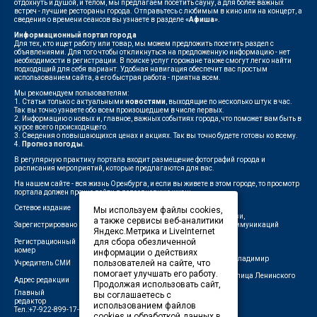
отдохнуть и душой, и телом, мы предлагаем посетить сауну, а для более важных
встреч - лучшие рестораны города. Отправьтесь с любимым в кино или на концерт, а
сведения о времени сеансов вы узнаете в разделе
«Афиша»
.
Информационный портал города
Для тех, кто ищет работу или товар, мы можем предложить посетить раздел с
объявлениями. Для того чтобы откликнуться на предложенную информацию - нет
необходимости в регистрации. В поиске услуг горожане также смогут легко найти
подходящий для себя вариант. Удобная навигация обеспечит вас простым
использованием сайта, а его быстрая работа - приятна всем.
Мы рекомендуем пользователям:
1. Статьи только с актуальными
новостями
, выходящие по несколько штук в час.
Так вы точно узнаете обо всем произошедшем в числе первых.
2. Информацию о новых и, главное, важных событиях города, что поможет вам быть в
курсе всего происходящего.
3. Сведения о повышающихся ценах и акциях. Так вы точно будете готовы ко всему.
4.
Прогноз погоды
.
В регулярную практику портала входит размещение фотографий города и
расписания мероприятий, которые предлагаются для вас.
На нашем сайте - вся жизнь Оренбурга, и если вы живете в этом городе, то просмотр
портала должен прочно войти в повседневную жизнь.
Сетевое издание
"1743"
Мы используем файлы cookies,
Федеральной службой по надзору в сфере связи,
а также сервисы веб-аналитики
Зарегистрировано
информационных технологий и массовых коммуникаций
Яндекс.Метрика и LiveInternet
(Роскомнадзор)
для сбора обезличенной
Регистрационный
ЭЛ № ФС 77-75960 от 19.06.2019 г.
номер
информации о действиях
Индивидуальный предприниматель Савин Владимир
пользователей на сайте, что
Учредитель СМИ
Валерьевич
помогает улучшать его работу.
462411, Оренбургская область, город Орск, улица Ленинского
Адрес редакции
Продолжая использовать сайт,
Комсомола, д. 4-Б
Главный
вы соглашаетесь с
Лещенко П.А.
редактор
использованием файлов
Тел.:+7-922-899-17-43
cookies и обработкой данных в