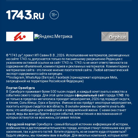
© "1743.ру", проект ИП Савин В.В., 2026. Использование материалов, размещенных
на сайте 1743.ru, допускается только по письменному разрешению Редакции с
указанием активной ссылки на сайт 1743.ru. 1743.ru не несет ответственности за
содержание объявлений, комментариев и рекламных материалов. Комментарии к
материалам сайта - это личное мнение посетителей сайта. Любой автоматический
экспорт содержимого сайта запрещен.
**Instagram, WhatsApp (Ватсап), Facebook (принадлежат корпорации Meta,
запрещенной на территории Российской Федерации)
Портал Оренбурга
В Оренбурге проживает более 500 тысяч людей, и каждый хочет знать о новостях и
событиях своего города. Для этой цели создан
официальный сайт
города
1743
. Но
не только в пределах мегаполиса проходят мероприятия, 2026 год порадует округи,
а точнее, Соль-Илецк, Орск и Бузулук. Именно в них пройдут некоторые мероприятия,
посетить которые съедется вся область. В онлайн-режиме вы сможете узнать обо
всем, что необходимо для комфортной и осведомленной жизни. С нами она станет
яркой, ведь вы всегда будете в курсе событий, впечатления и воспоминания от
которых останутся на всю жизнь, согревая теплом.
Городской портал
Оренбурга - самый большой источник информации об истории,
особенностях и достопримечательностях города, которые станут полезными как для
населения, так и для его гостей. Хотите отдохнуть, но не знаете куда отправиться?
Будьте уверены, мы поможем вам в выборе. Для веселых компаний, которые хотят