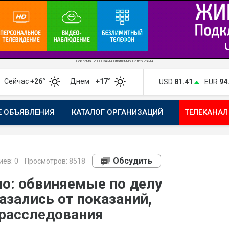
Реклама. ИП Савин Владимир Валерьевич
Сейчас
+26°
Днем
+17°
USD
81.41
EUR
94
Е ОБЪЯВЛЕНИЯ
КАТАЛОГ ОРГАНИЗАЦИЙ
ТЕЛЕКАНАЛ
ПОЖАЛОВАТЬСЯ
МАНИФЕСТ 1743.RU
КАРТА
ПОЧ
Обсудить
иев:
0
Просмотров: 8518
ло: обвиняемые по делу
азались от показаний,
 расследования