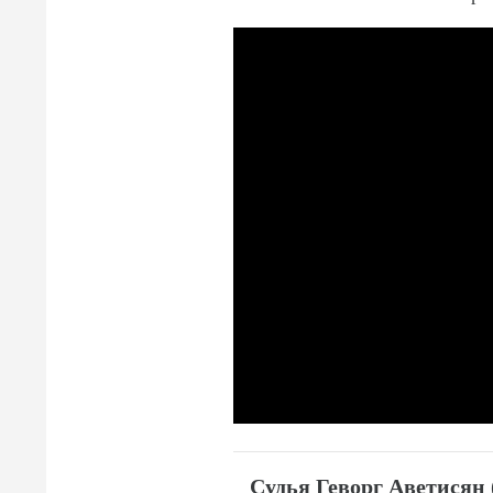
Судья Геворг Аветисян