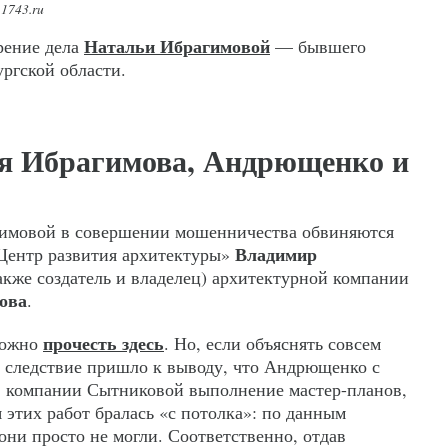
1743.ru
Натальи Ибрагимовой
рение дела
— бывшего
ргской области.
я Ибрагимова, Андрющенко и
имовой в совершении мошенничества обвиняются
Владимир
ентр развития архитектуры»
акже создатель и владелец) архитектурной компании
ова
.
прочесть здесь
можно
. Но, если объяснять совсем
а: следствие пришло к выводу, что Андрющенко с
в компании Сытниковой выполнение мастер-планов,
 этих работ бралась «с потолка»: по данным
 они просто не могли. Соответственно, отдав