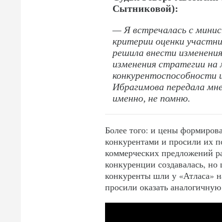
Сытниковой):
— Я встречалась с мини
критерии оценки участни
решила внести изменени
изменения стратегии на 
конкурентоспособности и
Ибрагимова передала мне
именно, не помню.
Более того: и цены формиров
конкурентами и просили их п
коммерческих предложений ра
конкуренции создавалась, но
конкуренты шли у «Атласа» на
просили оказать аналогичную 