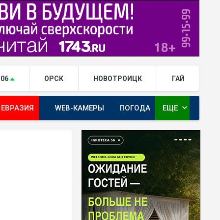
.06
ОРСК
НОВОТРОИЦК
ГАЙ
expand_more
 ЕВРАЗИЯ
WEB-КАМЕРЫ
ПОГОДА
ЕЩЕ
ТА
ОРЕНБУРГ - ГЕРОИ РЯДОМ С НАМИ