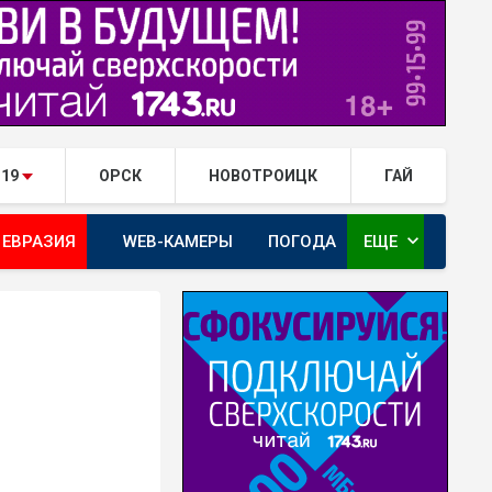
.19
ОРСК
НОВОТРОИЦК
ГАЙ
expand_more
 ЕВРАЗИЯ
WEB-КАМЕРЫ
ПОГОДА
ЕЩЕ
ТА
ОРЕНБУРГ - ГЕРОИ РЯДОМ С НАМИ