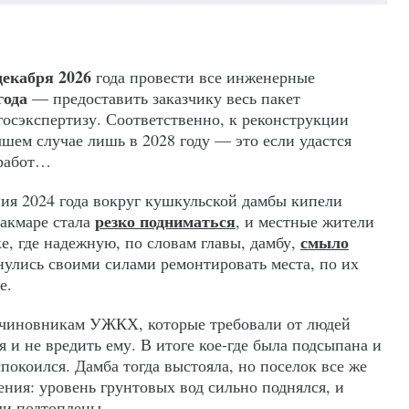
декабря 2026
года провести все инженерные
года
— предоставить заказчику весь пакет
осэкспертизу. Соответственно, к реконструкции
шем случае лишь в 2028 году — это если удастся
 работ…
ия 2024 года вокруг кушкульской дамбы кипели
резко подниматься
Сакмаре стала
, и местные жители
смыло
е, где надежную, по словам главы, дамбу,
нулись своими силами ремонтировать места, по их
е.
 чиновникам УЖКХ, которые требовали от людей
 и не вредить ему. В итоге кое-где была подсыпана и
спокоился. Дамба тогда выстояла, но поселок все же
ния: уровень грунтовых вод сильно поднялся, и
ыли подтоплены.