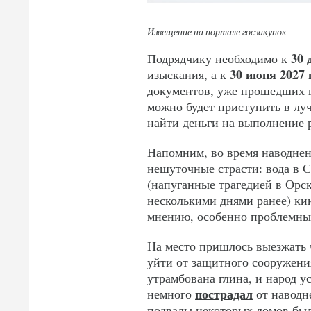
Извещение на портале госзакупок
30 
Подрядчику необходимо к
30 июня 2027 
изыскания, а к
документов, уже прошедших г
можно будет приступить в луч
найти деньги на выполнение
Напомним, во время наводнен
нешуточные страсти: вода в 
(напуганные трагедией в Орск
несколькими днями ранее) ки
мнению, особенно проблемны
На место пришлось выезжать
уйти от защитного сооружения
утрамбована глина, и народ у
пострадал
немного
от наводне
подвалы некоторых домов б