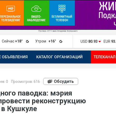
Реклама. ИП Савин Владимир Валерьевич
Сейчас
+18°
Утром
+16°
USD
80.93
EUR
93
Е ОБЪЯВЛЕНИЯ
КАТАЛОГ ОРГАНИЗАЦИЙ
ТЕЛЕКАНАЛ
ПОЖАЛОВАТЬСЯ
МАНИФЕСТ 1743.RU
КАРТА
ПОЧ
Обсудить
ев:
0
Просмотров: 616
ного паводка: мэрия
 провести реконструкцию
 в Кушкуле