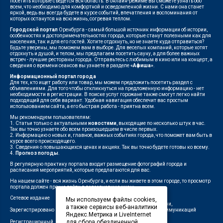
посетить которые съедется вся область. В онлайн-режиме вы сможете узнать обо
всем, что необходимо для комфортной и осведомленной жизни. С нами она станет
яркой, ведь вы всегда будете в курсе событий, впечатления и воспоминания от
которых останутся на всю жизнь, согревая теплом.
Городской портал
Оренбурга - самый большой источник информации об истории,
особенностях и достопримечательностях города, которые станут полезными как для
населения, так и для его гостей. Хотите отдохнуть, но не знаете куда отправиться?
Будьте уверены, мы поможем вам в выборе. Для веселых компаний, которые хотят
отдохнуть и душой, и телом, мы предлагаем посетить сауну, а для более важных
встреч - лучшие рестораны города. Отправьтесь с любимым в кино или на концерт, а
сведения о времени сеансов вы узнаете в разделе
«Афиша»
.
Информационный портал города
Для тех, кто ищет работу или товар, мы можем предложить посетить раздел с
объявлениями. Для того чтобы откликнуться на предложенную информацию - нет
необходимости в регистрации. В поиске услуг горожане также смогут легко найти
подходящий для себя вариант. Удобная навигация обеспечит вас простым
использованием сайта, а его быстрая работа - приятна всем.
Мы рекомендуем пользователям:
1. Статьи только с актуальными
новостями
, выходящие по несколько штук в час.
Так вы точно узнаете обо всем произошедшем в числе первых.
2. Информацию о новых и, главное, важных событиях города, что поможет вам быть в
курсе всего происходящего.
3. Сведения о повышающихся ценах и акциях. Так вы точно будете готовы ко всему.
4.
Прогноз погоды
.
В регулярную практику портала входит размещение фотографий города и
расписания мероприятий, которые предлагаются для вас.
На нашем сайте - вся жизнь Оренбурга, и если вы живете в этом городе, то просмотр
портала должен прочно войти в повседневную жизнь.
Сетевое издание
"1743"
Мы используем файлы cookies,
Федеральной службой по надзору в сфере связи,
а также сервисы веб-аналитики
Зарегистрировано
информационных технологий и массовых коммуникаций
Яндекс.Метрика и LiveInternet
(Роскомнадзор)
для сбора обезличенной
Регистрационный