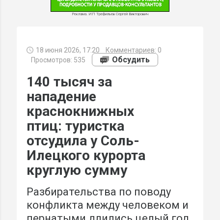
Реклама. ИП Трефильев Сергей Викторович
18 июня 2026, 17:20
Комментариев:
0
МИ
Обсудить
Просмотров: 535
140 тысяч за
нападение
краснокнижных
птиц: туристка
отсудила у Соль-
Илецкого курорта
круглую сумму
Разбирательства по поводу
конфликта между человеком и
пернатыми длились целый год