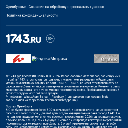
Оренбуржье
Согласие на обработку персональных данных
Политика конфиденциальности
© "1743.ру", проект ИП Савин В.В., 2026. Использование материалов, размещенных
на сайте 1743.ru, допускается только по письменному разрешению Редакции с
указанием активной ссылки на сайт 1743.ru. 1743.ru не несет ответственности за
содержание объявлений, комментариев и рекламных материалов. Комментарии к
материалам сайта - это личное мнение посетителей сайта. Любой автоматический
экспорт содержимого сайта запрещен.
**Instagram, WhatsApp (Ватсап), Facebook (принадлежат корпорации Meta,
запрещенной на территории Российской Федерации)
Портал Оренбурга
В Оренбурге проживает более 500 тысяч людей, и каждый хочет знать о новостях и
событиях своего города. Для этой цели создан
официальный сайт
города
1743
. Но
не только в пределах мегаполиса проходят мероприятия, 2026 год порадует округи,
а точнее, Соль-Илецк, Орск и Бузулук. Именно в них пройдут некоторые мероприятия,
посетить которые съедется вся область. В онлайн-режиме вы сможете узнать обо
всем, что необходимо для комфортной и осведомленной жизни. С нами она станет