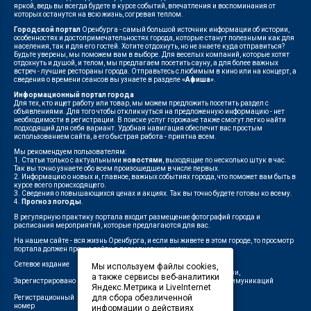
яркой, ведь вы всегда будете в курсе событий, впечатления и воспоминания от
которых останутся на всю жизнь, согревая теплом.
Городской портал
Оренбурга - самый большой источник информации об истории,
особенностях и достопримечательностях города, которые станут полезными как для
населения, так и для его гостей. Хотите отдохнуть, но не знаете куда отправиться?
Будьте уверены, мы поможем вам в выборе. Для веселых компаний, которые хотят
отдохнуть и душой, и телом, мы предлагаем посетить сауну, а для более важных
встреч - лучшие рестораны города. Отправьтесь с любимым в кино или на концерт, а
сведения о времени сеансов вы узнаете в разделе
«Афиша»
.
Информационный портал города
Для тех, кто ищет работу или товар, мы можем предложить посетить раздел с
объявлениями. Для того чтобы откликнуться на предложенную информацию - нет
необходимости в регистрации. В поиске услуг горожане также смогут легко найти
подходящий для себя вариант. Удобная навигация обеспечит вас простым
использованием сайта, а его быстрая работа - приятна всем.
Мы рекомендуем пользователям:
1. Статьи только с актуальными
новостями
, выходящие по несколько штук в час.
Так вы точно узнаете обо всем произошедшем в числе первых.
2. Информацию о новых и, главное, важных событиях города, что поможет вам быть в
курсе всего происходящего.
3. Сведения о повышающихся ценах и акциях. Так вы точно будете готовы ко всему.
4.
Прогноз погоды
.
В регулярную практику портала входит размещение фотографий города и
расписания мероприятий, которые предлагаются для вас.
На нашем сайте - вся жизнь Оренбурга, и если вы живете в этом городе, то просмотр
портала должен прочно войти в повседневную жизнь.
Сетевое издание
"1743"
Мы используем файлы cookies,
Федеральной службой по надзору в сфере связи,
а также сервисы веб-аналитики
Зарегистрировано
информационных технологий и массовых коммуникаций
Яндекс.Метрика и LiveInternet
(Роскомнадзор)
для сбора обезличенной
Регистрационный
ЭЛ № ФС 77-75960 от 19.06.2019 г.
номер
информации о действиях