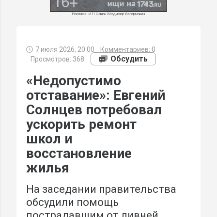
Реклама. ИП Савин Владимир Валерьевич
7 июля 2026, 20:00
Комментариев:
0
МИ
Обсудить
Просмотров: 368
«Недопустимо
отставание»: Евгений
Солнцев потребовал
ускорить ремонт
школ и
восстановление
жилья
На заседании правительства
обсудили помощь
пострадавшим от ливней,