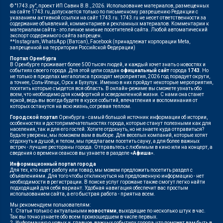
© "1743.ру", проект ИП Савин В.В., 2026. Использование материалов, размещенных
на сайте 1743.ru, допускается только по письменному разрешению Редакции с
указанием активной ссылки на сайт 1743.ru. 1743.ru не несет ответственности за
содержание объявлений, комментариев и рекламных материалов. Комментарии к
материалам сайта - это личное мнение посетителей сайта. Любой автоматический
экспорт содержимого сайта запрещен.
**Instagram, WhatsApp (Ватсап), Facebook (принадлежат корпорации Meta,
запрещенной на территории Российской Федерации)
Портал Оренбурга
В Оренбурге проживает более 500 тысяч людей, и каждый хочет знать о новостях и
событиях своего города. Для этой цели создан
официальный сайт
города
1743
. Но
не только в пределах мегаполиса проходят мероприятия, 2026 год порадует округи,
а точнее, Соль-Илецк, Орск и Бузулук. Именно в них пройдут некоторые мероприятия,
посетить которые съедется вся область. В онлайн-режиме вы сможете узнать обо
всем, что необходимо для комфортной и осведомленной жизни. С нами она станет
яркой, ведь вы всегда будете в курсе событий, впечатления и воспоминания от
которых останутся на всю жизнь, согревая теплом.
Городской портал
Оренбурга - самый большой источник информации об истории,
особенностях и достопримечательностях города, которые станут полезными как для
населения, так и для его гостей. Хотите отдохнуть, но не знаете куда отправиться?
Будьте уверены, мы поможем вам в выборе. Для веселых компаний, которые хотят
отдохнуть и душой, и телом, мы предлагаем посетить сауну, а для более важных
встреч - лучшие рестораны города. Отправьтесь с любимым в кино или на концерт, а
сведения о времени сеансов вы узнаете в разделе
«Афиша»
.
Информационный портал города
Для тех, кто ищет работу или товар, мы можем предложить посетить раздел с
объявлениями. Для того чтобы откликнуться на предложенную информацию - нет
необходимости в регистрации. В поиске услуг горожане также смогут легко найти
подходящий для себя вариант. Удобная навигация обеспечит вас простым
использованием сайта, а его быстрая работа - приятна всем.
Мы рекомендуем пользователям:
1. Статьи только с актуальными
новостями
, выходящие по несколько штук в час.
Так вы точно узнаете обо всем произошедшем в числе первых.
2. Информацию о новых и, главное, важных событиях города, что поможет вам быть в