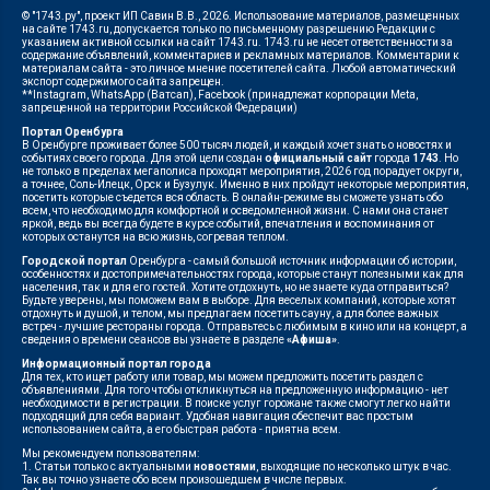
© "1743.ру", проект ИП Савин В.В., 2026. Использование материалов, размещенных
на сайте 1743.ru, допускается только по письменному разрешению Редакции с
указанием активной ссылки на сайт 1743.ru. 1743.ru не несет ответственности за
содержание объявлений, комментариев и рекламных материалов. Комментарии к
материалам сайта - это личное мнение посетителей сайта. Любой автоматический
экспорт содержимого сайта запрещен.
**Instagram, WhatsApp (Ватсап), Facebook (принадлежат корпорации Meta,
запрещенной на территории Российской Федерации)
Портал Оренбурга
В Оренбурге проживает более 500 тысяч людей, и каждый хочет знать о новостях и
событиях своего города. Для этой цели создан
официальный сайт
города
1743
. Но
не только в пределах мегаполиса проходят мероприятия, 2026 год порадует округи,
а точнее, Соль-Илецк, Орск и Бузулук. Именно в них пройдут некоторые мероприятия,
посетить которые съедется вся область. В онлайн-режиме вы сможете узнать обо
всем, что необходимо для комфортной и осведомленной жизни. С нами она станет
яркой, ведь вы всегда будете в курсе событий, впечатления и воспоминания от
которых останутся на всю жизнь, согревая теплом.
Городской портал
Оренбурга - самый большой источник информации об истории,
особенностях и достопримечательностях города, которые станут полезными как для
населения, так и для его гостей. Хотите отдохнуть, но не знаете куда отправиться?
Будьте уверены, мы поможем вам в выборе. Для веселых компаний, которые хотят
отдохнуть и душой, и телом, мы предлагаем посетить сауну, а для более важных
встреч - лучшие рестораны города. Отправьтесь с любимым в кино или на концерт, а
сведения о времени сеансов вы узнаете в разделе
«Афиша»
.
Информационный портал города
Для тех, кто ищет работу или товар, мы можем предложить посетить раздел с
объявлениями. Для того чтобы откликнуться на предложенную информацию - нет
необходимости в регистрации. В поиске услуг горожане также смогут легко найти
подходящий для себя вариант. Удобная навигация обеспечит вас простым
использованием сайта, а его быстрая работа - приятна всем.
Мы рекомендуем пользователям:
1. Статьи только с актуальными
новостями
, выходящие по несколько штук в час.
Так вы точно узнаете обо всем произошедшем в числе первых.