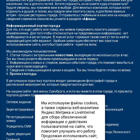
особенностях и достопримечательностях города, которые станут полезными как для
населения, так и для его гостей. Хотите отдохнуть, но не знаете куда отправиться?
Будьте уверены, мы поможем вам в выборе. Для веселых компаний, которые хотят
отдохнуть и душой, и телом, мы предлагаем посетить сауну, а для более важных
встреч - лучшие рестораны города. Отправьтесь с любимым в кино или на концерт, а
сведения о времени сеансов вы узнаете в разделе
«Афиша»
.
Информационный портал города
Для тех, кто ищет работу или товар, мы можем предложить посетить раздел с
объявлениями. Для того чтобы откликнуться на предложенную информацию - нет
необходимости в регистрации. В поиске услуг горожане также смогут легко найти
подходящий для себя вариант. Удобная навигация обеспечит вас простым
использованием сайта, а его быстрая работа - приятна всем.
Мы рекомендуем пользователям:
1. Статьи только с актуальными
новостями
, выходящие по несколько штук в час.
Так вы точно узнаете обо всем произошедшем в числе первых.
2. Информацию о новых и, главное, важных событиях города, что поможет вам быть в
курсе всего происходящего.
3. Сведения о повышающихся ценах и акциях. Так вы точно будете готовы ко всему.
4.
Прогноз погоды
.
В регулярную практику портала входит размещение фотографий города и
расписания мероприятий, которые предлагаются для вас.
На нашем сайте - вся жизнь Оренбурга, и если вы живете в этом городе, то просмотр
портала должен прочно войти в повседневную жизнь.
Сетевое издание
"1743"
Мы используем файлы cookies,
Федеральной службой по надзору в сфере связи,
а также сервисы веб-аналитики
Зарегистрировано
информационных технологий и массовых коммуникаций
Яндекс.Метрика и LiveInternet
(Роскомнадзор)
для сбора обезличенной
Регистрационный
ЭЛ № ФС 77-75960 от 19.06.2019 г.
номер
информации о действиях
Индивидуальный предприниматель Савин Владимир
пользователей на сайте, что
Учредитель СМИ
Валерьевич
помогает улучшать его работу.
462411, Оренбургская область, город Орск, улица Ленинского
Адрес редакции
Продолжая использовать сайт,
Комсомола, д. 4-Б
Главный