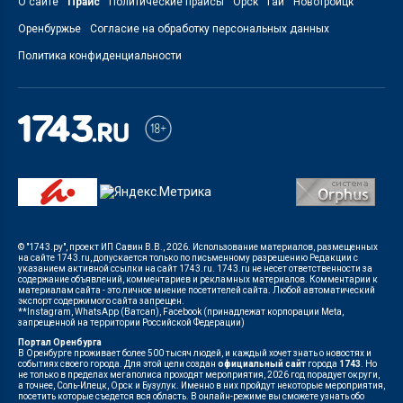
О сайте
Прайс
Политические прайсы
Орск
Гай
Новотроицк
Оренбуржье
Согласие на обработку персональных данных
Политика конфиденциальности
© "1743.ру", проект ИП Савин В.В., 2026. Использование материалов, размещенных
на сайте 1743.ru, допускается только по письменному разрешению Редакции с
указанием активной ссылки на сайт 1743.ru. 1743.ru не несет ответственности за
содержание объявлений, комментариев и рекламных материалов. Комментарии к
материалам сайта - это личное мнение посетителей сайта. Любой автоматический
экспорт содержимого сайта запрещен.
**Instagram, WhatsApp (Ватсап), Facebook (принадлежат корпорации Meta,
запрещенной на территории Российской Федерации)
Портал Оренбурга
В Оренбурге проживает более 500 тысяч людей, и каждый хочет знать о новостях и
событиях своего города. Для этой цели создан
официальный сайт
города
1743
. Но
не только в пределах мегаполиса проходят мероприятия, 2026 год порадует округи,
а точнее, Соль-Илецк, Орск и Бузулук. Именно в них пройдут некоторые мероприятия,
посетить которые съедется вся область. В онлайн-режиме вы сможете узнать обо