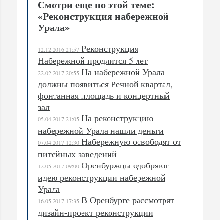
Смотри еще по этой теме:
«Реконструкция набережной
Урала»
Реконструкция
12.12.2016 21:57
Набережной продлится 5 лет
На набережной Урала
22.02.2017 20:55
должны появиться Речной квартал,
фонтанная площадь и концертный
зал
На реконструкцию
05.04.2017 21:05
набережной Урала нашли деньги
Набережную освободят от
07.04.2017 12:30
питейных заведений
Оренбуржцы одобряют
12.05.2017 09:00
идею реконструкции набережной
Урала
В Оренбурге рассмотрят
16.05.2017 17:35
дизайн-проект реконструкции