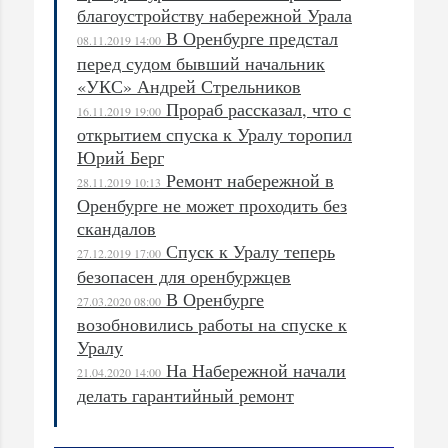
благоустройству набережной Урала
В Оренбурге предстал
08.11.2019 14:00
перед судом бывший начальник
«УКС» Андрей Стрельников
Прораб рассказал, что с
16.11.2019 19:00
открытием спуска к Уралу торопил
Юрий Берг
Ремонт набережной в
28.11.2019 10:13
Оренбурге не может проходить без
скандалов
Спуск к Уралу теперь
27.12.2019 17:00
безопасен для оренбуржцев
В Оренбурге
27.03.2020 08:00
возобновились работы на спуске к
Уралу
На Набережной начали
21.04.2020 14:00
делать гарантийный ремонт