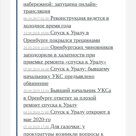
набережной: запущена онлайн-
трансляция
Реконструкция ведется в
06.10.2017 01:30
холодное время года
Спуск к Уралу в
24.09.2018 16:00
Оренбурге покрылся трещинами
Оренбургских чиновников
24.10.2018 16:00
заподозрили в халатности при
приемке ремонта «спуска к Уралу»
Спуск к Уралу: бывшему
05.09.2019 16:48
начальнику УКС предъявлено
обвинение
Бывший начальник УКСа
20.09.2019 12:54
в Оренбурге ответит за плохой
ремонт спуска к Уралу
Спуск к Уралу откроют в
04.10.2019 21:00
мае 2020-го
Для галочки: у
07.10.2019 17:00
прокуратуры возникли вопросы к