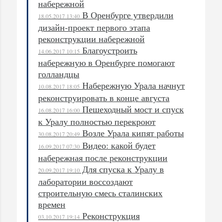
набережной
В Оренбурге утвердили
18.05.2017 13:40
дизайн-проект первого этапа
реконструкции набережной
Благоустроить
14.06.2017 10:15
набережную в Оренбурге помогают
голландцы
Набережную Урала начнут
10.08.2017 18:05
реконструировать в конце августа
Пешеходный мост и спуск
16.08.2017 16:00
к Уралу полностью перекроют
Возле Урала кипят работы
30.08.2017 20:49
Видео: какой будет
16.09.2017 07:30
набережная после реконструкции
Для спуска к Уралу в
20.09.2017 19:10
лаборатории воссоздают
строительную смесь сталинских
времен
Реконструкция
03.10.2017 19:14