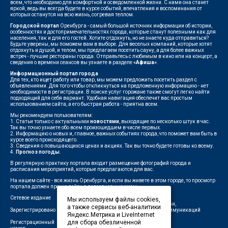
всем, что необходимо для комфортной и осведомленной жизни. С нами она станет
яркой, ведь вы всегда будете в курсе событий, впечатления и воспоминания от
которых останутся на всю жизнь, согревая теплом.
Городской портал
Оренбурга - самый большой источник информации об истории,
особенностях и достопримечательностях города, которые станут полезными как для
населения, так и для его гостей. Хотите отдохнуть, но не знаете куда отправиться?
Будьте уверены, мы поможем вам в выборе. Для веселых компаний, которые хотят
отдохнуть и душой, и телом, мы предлагаем посетить сауну, а для более важных
встреч - лучшие рестораны города. Отправьтесь с любимым в кино или на концерт, а
сведения о времени сеансов вы узнаете в разделе
«Афиша»
.
Информационный портал города
Для тех, кто ищет работу или товар, мы можем предложить посетить раздел с
объявлениями. Для того чтобы откликнуться на предложенную информацию - нет
необходимости в регистрации. В поиске услуг горожане также смогут легко найти
подходящий для себя вариант. Удобная навигация обеспечит вас простым
использованием сайта, а его быстрая работа - приятна всем.
Мы рекомендуем пользователям:
1. Статьи только с актуальными
новостями
, выходящие по несколько штук в час.
Так вы точно узнаете обо всем произошедшем в числе первых.
2. Информацию о новых и, главное, важных событиях города, что поможет вам быть в
курсе всего происходящего.
3. Сведения о повышающихся ценах и акциях. Так вы точно будете готовы ко всему.
4.
Прогноз погоды
.
В регулярную практику портала входит размещение фотографий города и
расписания мероприятий, которые предлагаются для вас.
На нашем сайте - вся жизнь Оренбурга, и если вы живете в этом городе, то просмотр
портала должен прочно войти в повседневную жизнь.
Сетевое издание
"1743"
Мы используем файлы cookies,
Федеральной службой по надзору в сфере связи,
а также сервисы веб-аналитики
Зарегистрировано
информационных технологий и массовых коммуникаций
Яндекс.Метрика и LiveInternet
(Роскомнадзор)
для сбора обезличенной
Регистрационный
ЭЛ № ФС 77-75960 от 19.06.2019 г.