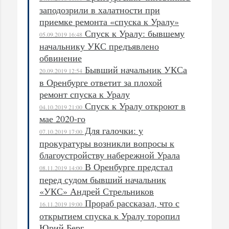
заподозрили в халатности при
приемке ремонта «спуска к Уралу»
Спуск к Уралу: бывшему
05.09.2019 16:48
начальнику УКС предъявлено
обвинение
Бывший начальник УКСа
20.09.2019 12:54
в Оренбурге ответит за плохой
ремонт спуска к Уралу
Спуск к Уралу откроют в
04.10.2019 21:00
мае 2020-го
Для галочки: у
07.10.2019 17:00
прокуратуры возникли вопросы к
благоустройству набережной Урала
В Оренбурге предстал
08.11.2019 14:00
перед судом бывший начальник
«УКС» Андрей Стрельников
Прораб рассказал, что с
16.11.2019 19:00
открытием спуска к Уралу торопил
Юрий Берг