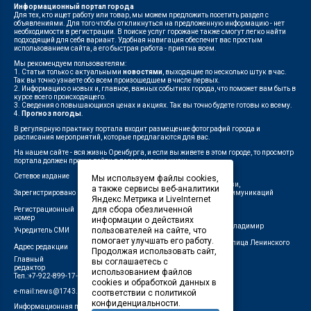
Информационный портал города
Для тех, кто ищет работу или товар, мы можем предложить посетить раздел с
объявлениями. Для того чтобы откликнуться на предложенную информацию - нет
необходимости в регистрации. В поиске услуг горожане также смогут легко найти
подходящий для себя вариант. Удобная навигация обеспечит вас простым
использованием сайта, а его быстрая работа - приятна всем.
Мы рекомендуем пользователям:
1. Статьи только с актуальными
новостями
, выходящие по несколько штук в час.
Так вы точно узнаете обо всем произошедшем в числе первых.
2. Информацию о новых и, главное, важных событиях города, что поможет вам быть в
курсе всего происходящего.
3. Сведения о повышающихся ценах и акциях. Так вы точно будете готовы ко всему.
4.
Прогноз погоды
.
В регулярную практику портала входит размещение фотографий города и
расписания мероприятий, которые предлагаются для вас.
На нашем сайте - вся жизнь Оренбурга, и если вы живете в этом городе, то просмотр
портала должен прочно войти в повседневную жизнь.
Сетевое издание
"1743"
Мы используем файлы cookies,
Федеральной службой по надзору в сфере связи,
а также сервисы веб-аналитики
Зарегистрировано
информационных технологий и массовых коммуникаций
Яндекс.Метрика и LiveInternet
(Роскомнадзор)
для сбора обезличенной
Регистрационный
ЭЛ № ФС 77-75960 от 19.06.2019 г.
номер
информации о действиях
Индивидуальный предприниматель Савин Владимир
пользователей на сайте, что
Учредитель СМИ
Валерьевич
помогает улучшать его работу.
462411, Оренбургская область, город Орск, улица Ленинского
Адрес редакции
Продолжая использовать сайт,
Комсомола, д. 4-Б
Главный
вы соглашаетесь с
Лещенко П.А.
редактор
использованием файлов
Тел.:+7-922-899-17-43
cookies и обработкой данных в
e-mail:news@1743.ru
соответствии с политикой
конфиденциальности.
Информационная продукция СМИ — 18+ (запрещено для детей)