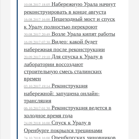
Набережную Урала начнут
10.08.2017 18:05
реконструировать в конце августа
Пешеходный мост и спуск
16.08.2017 16:00
к Уралу полностью перекроют
Возле Урала кипят работы
30.08.2017 20:49
Видео: какой будет
16.09.2017 07:30
набережная после реконструкции
Для спуска к Уралу в
20.09.2017 19:10
лаборатории воссоздают
строительную смесь сталинских
времен
Реконструкция
03.10.2017 19:14
набережной: запущена онлайн-
трансляция
Реконструкция ведется в
06.10.2017 01:30
холодное время года
Спуск к Уралу в
24.09.2018 16:00
Оренбурге покрылся трещинами
Оренбургских чиновников
24.10.2018 16:00