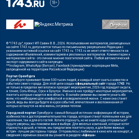
© "1743.ру", проект ИП Савин В.В., 2026. Использование материалов, размещенных
на сайте 1743.ru, допускается только по письменному разрешению Редакции с
указанием активной ссылки на сайт 1743.ru. 1743.ru не несет ответственности за
содержание объявлений, комментариев и рекламных материалов. Комментарии к
материалам сайта - это личное мнение посетителей сайта. Любой автоматический
экспорт содержимого сайта запрещен.
**Instagram, WhatsApp (Ватсап), Facebook (принадлежат корпорации Meta,
запрещенной на территории Российской Федерации)
Портал Оренбурга
В Оренбурге проживает более 500 тысяч людей, и каждый хочет знать о новостях и
событиях своего города. Для этой цели создан
официальный сайт
города
1743
. Но
не только в пределах мегаполиса проходят мероприятия, 2026 год порадует округи,
а точнее, Соль-Илецк, Орск и Бузулук. Именно в них пройдут некоторые мероприятия,
посетить которые съедется вся область. В онлайн-режиме вы сможете узнать обо
всем, что необходимо для комфортной и осведомленной жизни. С нами она станет
яркой, ведь вы всегда будете в курсе событий, впечатления и воспоминания от
которых останутся на всю жизнь, согревая теплом.
Городской портал
Оренбурга - самый большой источник информации об истории,
особенностях и достопримечательностях города, которые станут полезными как для
населения, так и для его гостей. Хотите отдохнуть, но не знаете куда отправиться?
Будьте уверены, мы поможем вам в выборе. Для веселых компаний, которые хотят
отдохнуть и душой, и телом, мы предлагаем посетить сауну, а для более важных
встреч - лучшие рестораны города. Отправьтесь с любимым в кино или на концерт, а
сведения о времени сеансов вы узнаете в разделе
«Афиша»
.