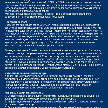
указанием активной ссылки на сайт 1743.ru. 1743.ru не несет ответственности за
содержание объявлений, комментариев и рекламных материалов. Комментарии к
материалам сайта - это личное мнение посетителей сайта. Любой автоматический
экспорт содержимого сайта запрещен.
**Instagram, WhatsApp (Ватсап), Facebook (принадлежат корпорации Meta,
запрещенной на территории Российской Федерации)
Портал Оренбурга
В Оренбурге проживает более 500 тысяч людей, и каждый хочет знать о новостях и
событиях своего города. Для этой цели создан
официальный сайт
города
1743
. Но
не только в пределах мегаполиса проходят мероприятия, 2026 год порадует округи,
а точнее, Соль-Илецк, Орск и Бузулук. Именно в них пройдут некоторые мероприятия,
посетить которые съедется вся область. В онлайн-режиме вы сможете узнать обо
всем, что необходимо для комфортной и осведомленной жизни. С нами она станет
яркой, ведь вы всегда будете в курсе событий, впечатления и воспоминания от
которых останутся на всю жизнь, согревая теплом.
Городской портал
Оренбурга - самый большой источник информации об истории,
особенностях и достопримечательностях города, которые станут полезными как для
населения, так и для его гостей. Хотите отдохнуть, но не знаете куда отправиться?
Будьте уверены, мы поможем вам в выборе. Для веселых компаний, которые хотят
отдохнуть и душой, и телом, мы предлагаем посетить сауну, а для более важных
встреч - лучшие рестораны города. Отправьтесь с любимым в кино или на концерт, а
сведения о времени сеансов вы узнаете в разделе
«Афиша»
.
Информационный портал города
Для тех, кто ищет работу или товар, мы можем предложить посетить раздел с
объявлениями. Для того чтобы откликнуться на предложенную информацию - нет
необходимости в регистрации. В поиске услуг горожане также смогут легко найти
подходящий для себя вариант. Удобная навигация обеспечит вас простым
использованием сайта, а его быстрая работа - приятна всем.
Мы рекомендуем пользователям:
1. Статьи только с актуальными
новостями
, выходящие по несколько штук в час.
Так вы точно узнаете обо всем произошедшем в числе первых.
2. Информацию о новых и, главное, важных событиях города, что поможет вам быть в
курсе всего происходящего.
3. Сведения о повышающихся ценах и акциях. Так вы точно будете готовы ко всему.