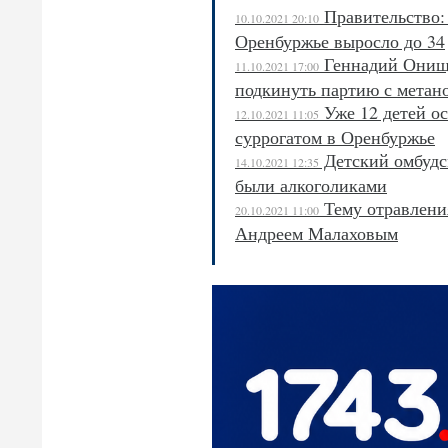
Правительство: 
10.10.2021 20:10
Оренбуржье выросло до 34
Геннадий Онище
11.10.2021 17:00
подкинуть партию с метан
Уже 12 детей ос
12.10.2021 11:05
суррогатом в Оренбуржье
Детский омбудсм
14.10.2021 12:35
были алкоголиками
Тему отравления
20.10.2021 11:00
Андреем Малаховым