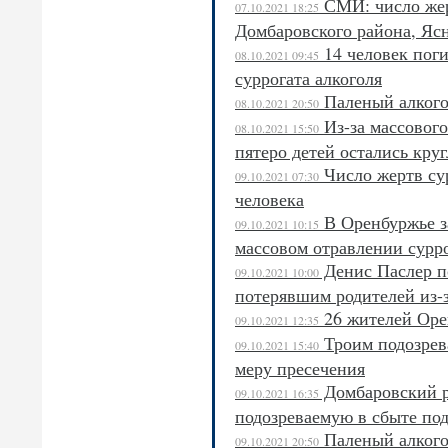
СМИ: число жер
07.10.2021 18:25
Домбаровского района, Яс
14 человек поги
08.10.2021 09:45
суррогата алкоголя
Паленый алкогол
08.10.2021 20:50
Из-за массового
08.10.2021 15:50
пятеро детей остались кру
Число жертв сур
09.10.2021 07:30
человека
В Оренбуржье з
09.10.2021 10:15
массовом отравлении сурр
Денис Паслер п
09.10.2021 10:00
потерявшим родителей из-з
26 жителей Орен
09.10.2021 12:35
Троим подозрева
09.10.2021 15:40
меру пресечения
Домбаровский р
09.10.2021 16:35
подозреваемую в сбыте под
Паленый алкого
09.10.2021 20:50