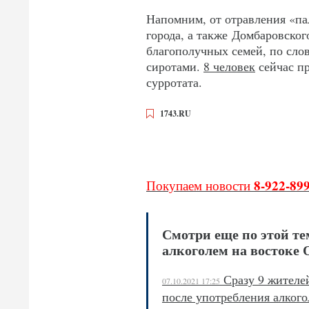
Напомним, от отравления «п
города, а также Домбаровско
благополучных семей, по сло
сиротами.
8 человек
сейчас пр
сурротата.
1743.RU
8-922-89
Покупаем новости
Смотри еще по этой те
алкоголем на востоке
Сразу 9 жителе
07.10.2021 17:25
после употребления алкого