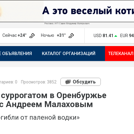
Реклама. ИП Савин Владимир Валерьевич
Сейчас
+24°
Ночью
+31°
USD
81.41
EUR
94
Е ОБЪЯВЛЕНИЯ
КАТАЛОГ ОРГАНИЗАЦИЙ
ТЕЛЕКАНАЛ
ПОЖАЛОВАТЬСЯ
МАНИФЕСТ 1743.RU
КАРТА
ПОЧ
Обсудить
ариев:
0
Просмотров: 3852
 суррогатом в Оренбуржье
 с Андреем Малаховым
огибли от паленой водки»