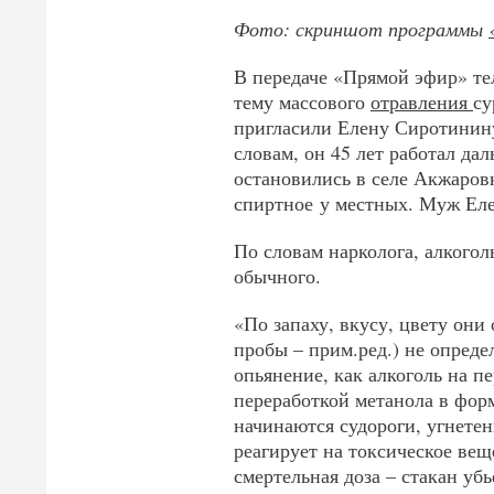
Фото: скриншот программы
В передаче «Прямой эфир» те
тему массового
отравления
су
пригласили Елену Сиротинину
словам, он 45 лет работал да
остановились в селе Акжаров
спиртное у местных. Муж Еле
По словам нарколога, алкогол
обычного.
«По запаху, вкусу, цвету они
пробы – прим.ред.) не определ
опьянение, как алкоголь на п
переработкой метанола в фор
начинаются судороги, угнетен
реагирует на токсическое вещ
смертельная доза – стакан убь