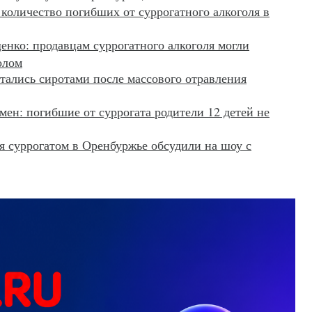
количество погибших от суррогатного алкоголя в
нко: продавцам суррогатного алкоголя могли
олом
тались сиротами после массового отравления
ен: погибшие от суррогата родители 12 детей не
 суррогатом в Оренбуржье обсудили на шоу с