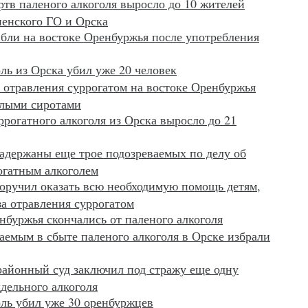
тв паленого алкоголя выросло до 10 жителей
ненского ГО и Орска
бли на востоке Оренбуржья после употребления
ь из Орска убил уже 20 человек
 отравления суррогатом на востоке Оренбуржья
глыми сиротами
рогатного алкоголя из Орска выросло до 21
адержаны еще трое подозреваемых по делу об
огатным алкоголем
оручил оказать всю необходимую помощь детям,
а отравления суррогатом
буржья скончались от паленого алкоголя
емым в сбыте паленого алкоголя в Орске избрали
айонный суд заключил под стражу еще одну
дельного алкоголя
ль убил уже 30 оренбуржцев