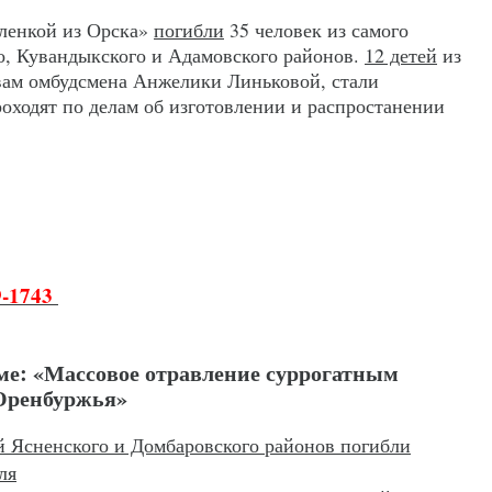
аленкой из Орска»
погибли
35 человек из самого
го, Кувандыкского и Адамовского районов.
12 детей
из
вам омбудсмена Анжелики Линьковой, стали
оходят по делам об изготовлении и распростанении
9-1743
ме: «Массовое отравление суррогатным
 Оренбуржья»
й Ясненского и Домбаровского районов погибли
ля