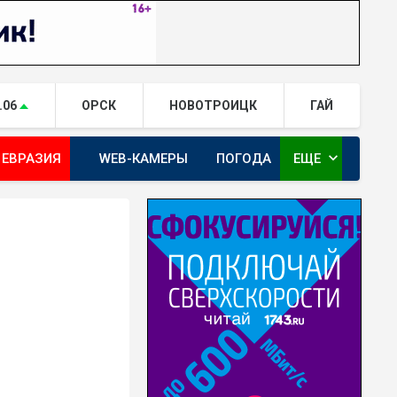
.06
ОРСК
НОВОТРОИЦК
ГАЙ
expand_more
 ЕВРАЗИЯ
WEB-КАМЕРЫ
ПОГОДА
ЕЩЕ
ТА
ОРЕНБУРГ - ГЕРОИ РЯДОМ С НАМИ