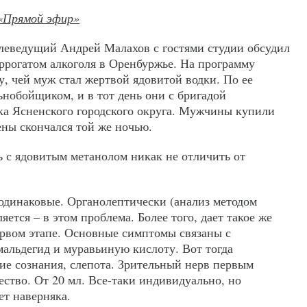
«Прямой эфир»
леведущий Андрей Малахов с гостями студии обсудил
ррогатом алкоголя в Оренбуржье. На программу
, чей муж стал жертвой ядовитой водки. По ее
льнобойщиком, и в тот день они с бригадой
ка Ясненского городского округа. Мужчины купили
ны скончался той же ночью.
ь с ядовитым метанолом никак не отличить от
 одинаковые. Органолептически (анализ методом
яется – в этом проблема. Более того, дает такое же
ервом этапе. Основные симптомы связаны с
мальдегид и муравьиную кислоту. Вот тогда
ие сознания, слепота. Зрительный нерв первым
ество. От 20 мл. Все-таки индивидуально, но
ет наверняка.