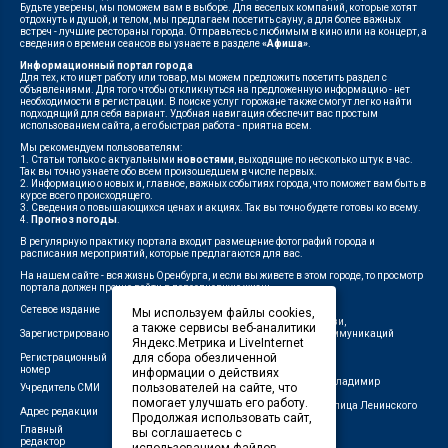
Будьте уверены, мы поможем вам в выборе. Для веселых компаний, которые хотят
отдохнуть и душой, и телом, мы предлагаем посетить сауну, а для более важных
встреч - лучшие рестораны города. Отправьтесь с любимым в кино или на концерт, а
сведения о времени сеансов вы узнаете в разделе
«Афиша»
.
Информационный портал города
Для тех, кто ищет работу или товар, мы можем предложить посетить раздел с
объявлениями. Для того чтобы откликнуться на предложенную информацию - нет
необходимости в регистрации. В поиске услуг горожане также смогут легко найти
подходящий для себя вариант. Удобная навигация обеспечит вас простым
использованием сайта, а его быстрая работа - приятна всем.
Мы рекомендуем пользователям:
1. Статьи только с актуальными
новостями
, выходящие по несколько штук в час.
Так вы точно узнаете обо всем произошедшем в числе первых.
2. Информацию о новых и, главное, важных событиях города, что поможет вам быть в
курсе всего происходящего.
3. Сведения о повышающихся ценах и акциях. Так вы точно будете готовы ко всему.
4.
Прогноз погоды
.
В регулярную практику портала входит размещение фотографий города и
расписания мероприятий, которые предлагаются для вас.
На нашем сайте - вся жизнь Оренбурга, и если вы живете в этом городе, то просмотр
портала должен прочно войти в повседневную жизнь.
Сетевое издание
"1743"
Мы используем файлы cookies,
Федеральной службой по надзору в сфере связи,
а также сервисы веб-аналитики
Зарегистрировано
информационных технологий и массовых коммуникаций
Яндекс.Метрика и LiveInternet
(Роскомнадзор)
для сбора обезличенной
Регистрационный
ЭЛ № ФС 77-75960 от 19.06.2019 г.
номер
информации о действиях
Индивидуальный предприниматель Савин Владимир
пользователей на сайте, что
Учредитель СМИ
Валерьевич
помогает улучшать его работу.
462411, Оренбургская область, город Орск, улица Ленинского
Адрес редакции
Продолжая использовать сайт,
Комсомола, д. 4-Б
Главный
вы соглашаетесь с
Лещенко П.А.
редактор