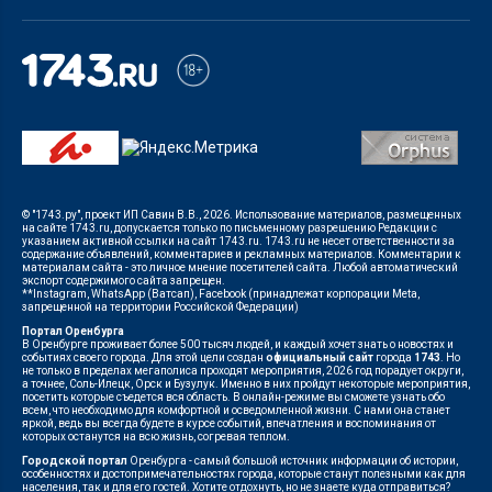
© "1743.ру", проект ИП Савин В.В., 2026. Использование материалов, размещенных
на сайте 1743.ru, допускается только по письменному разрешению Редакции с
указанием активной ссылки на сайт 1743.ru. 1743.ru не несет ответственности за
содержание объявлений, комментариев и рекламных материалов. Комментарии к
материалам сайта - это личное мнение посетителей сайта. Любой автоматический
экспорт содержимого сайта запрещен.
**Instagram, WhatsApp (Ватсап), Facebook (принадлежат корпорации Meta,
запрещенной на территории Российской Федерации)
Портал Оренбурга
В Оренбурге проживает более 500 тысяч людей, и каждый хочет знать о новостях и
событиях своего города. Для этой цели создан
официальный сайт
города
1743
. Но
не только в пределах мегаполиса проходят мероприятия, 2026 год порадует округи,
а точнее, Соль-Илецк, Орск и Бузулук. Именно в них пройдут некоторые мероприятия,
посетить которые съедется вся область. В онлайн-режиме вы сможете узнать обо
всем, что необходимо для комфортной и осведомленной жизни. С нами она станет
яркой, ведь вы всегда будете в курсе событий, впечатления и воспоминания от
которых останутся на всю жизнь, согревая теплом.
Городской портал
Оренбурга - самый большой источник информации об истории,
особенностях и достопримечательностях города, которые станут полезными как для
населения, так и для его гостей. Хотите отдохнуть, но не знаете куда отправиться?