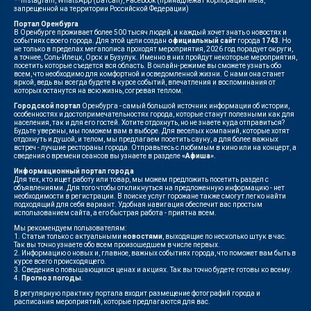
**Instagram, WhatsApp (Ватсап), Facebook (принадлежат корпорации Meta,
запрещенной на территории Российской Федерации)
Портал Оренбурга
В Оренбурге проживает более 500 тысяч людей, и каждый хочет знать о новостях и
событиях своего города. Для этой цели создан
официальный сайт
города
1743
. Но
не только в пределах мегаполиса проходят мероприятия, 2026 год порадует округи,
а точнее, Соль-Илецк, Орск и Бузулук. Именно в них пройдут некоторые мероприятия,
посетить которые съедется вся область. В онлайн-режиме вы сможете узнать обо
всем, что необходимо для комфортной и осведомленной жизни. С нами она станет
яркой, ведь вы всегда будете в курсе событий, впечатления и воспоминания от
которых останутся на всю жизнь, согревая теплом.
Городской портал
Оренбурга - самый большой источник информации об истории,
особенностях и достопримечательностях города, которые станут полезными как для
населения, так и для его гостей. Хотите отдохнуть, но не знаете куда отправиться?
Будьте уверены, мы поможем вам в выборе. Для веселых компаний, которые хотят
отдохнуть и душой, и телом, мы предлагаем посетить сауну, а для более важных
встреч - лучшие рестораны города. Отправьтесь с любимым в кино или на концерт, а
сведения о времени сеансов вы узнаете в разделе
«Афиша»
.
Информационный портал города
Для тех, кто ищет работу или товар, мы можем предложить посетить раздел с
объявлениями. Для того чтобы откликнуться на предложенную информацию - нет
необходимости в регистрации. В поиске услуг горожане также смогут легко найти
подходящий для себя вариант. Удобная навигация обеспечит вас простым
использованием сайта, а его быстрая работа - приятна всем.
Мы рекомендуем пользователям:
1. Статьи только с актуальными
новостями
, выходящие по несколько штук в час.
Так вы точно узнаете обо всем произошедшем в числе первых.
2. Информацию о новых и, главное, важных событиях города, что поможет вам быть в
курсе всего происходящего.
3. Сведения о повышающихся ценах и акциях. Так вы точно будете готовы ко всему.
4.
Прогноз погоды
.
В регулярную практику портала входит размещение фотографий города и
расписания мероприятий, которые предлагаются для вас.