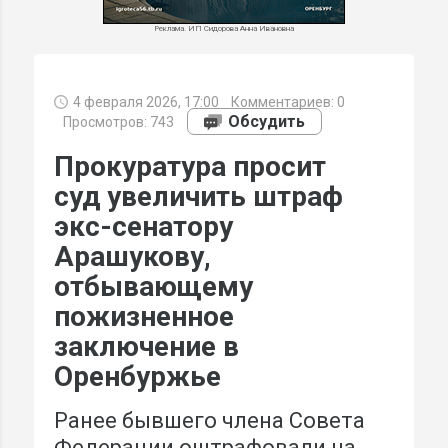
Реклама. ИП Сидорова Анна Ивановна
4 февраля 2026, 17:00
Комментариев:
0
МИ
Обсудить
Просмотров: 743
Прокуратура просит
суд увеличить штраф
экс-сенатору
Арашукову,
отбывающему
пожизненное
заключение в
Оренбуржье
Ранее бывшего члена Совета
Федерации оштрафовали на