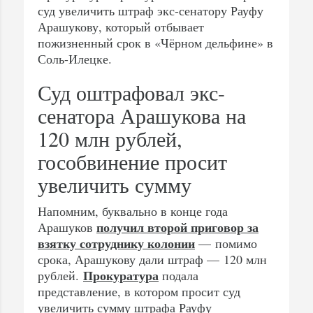
суд увеличить штраф экс-сенатору Рауфу
Арашукову, который отбывает
пожизненный срок в «Чёрном дельфине» в
Соль-Илецке.
Суд оштрафовал экс-
сенатора Арашукова на
120 млн рублей,
гособвинение просит
увеличить сумму
Напомним, буквально в конце года
получил второй приговор за
Арашуков
взятку сотруднику колонии
— помимо
срока, Арашукову дали штраф — 120 млн
Прокуратура
рублей.
подала
представление, в котором просит суд
увеличить сумму штрафа Рауфу