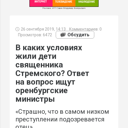
Реклама. ИП Савин Владимир Валерьевич
26 сентября 2019, 14:13
Комментариев:
0
МИ
Обсудить
Просмотров: 6472
В каких условиях
жили дети
священника
Стремского? Ответ
на вопрос ищут
оренбургские
министры
«Страшно, что в самом низком
преступлении подозревается
отец»