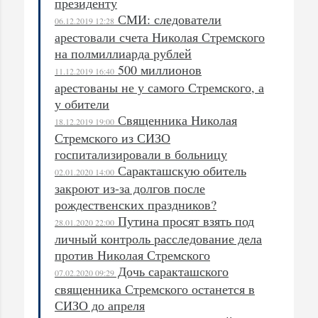
президенту
СМИ: следователи
06.12.2019 12:28
арестовали счета Николая Стремского
на полмиллиарда рублей
500 миллионов
11.12.2019 16:40
арестованы не у самого Стремского, а
у обители
Священника Николая
18.12.2019 19:00
Стремского из СИЗО
госпитализировали в больницу
Саракташскую обитель
02.01.2020 14:00
закроют из-за долгов после
рождественских праздников?
Путина просят взять под
28.01.2020 22:00
личный контроль расследование дела
против Николая Стремского
Дочь саракташского
07.02.2020 09:29
священника Стремского останется в
СИЗО до апреля