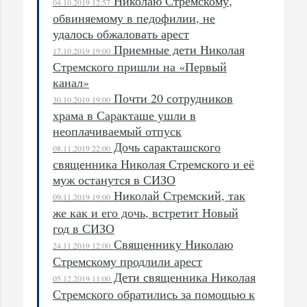
Николаю Стремскому,
04.10.2019 12:57
обвиняемому в педофилии, не
удалось обжаловать арест
Приемные дети Николая
17.10.2019 19:00
Стремского пришли на «Первый
канал»
Почти 20 сотрудников
30.10.2019 19:00
храма в Саракташе ушли в
неоплачиваемый отпуск
Дочь саракташского
08.11.2019 22:00
священника Николая Стремского и её
муж останутся в СИЗО
Николай Стремский, так
09.11.2019 19:00
же как и его дочь, встретит Новый
год в СИЗО
Священнику Николаю
24.11.2019 12:00
Стремскому продлили арест
Дети священника Николая
05.12.2019 11:00
Стремского обратились за помощью к