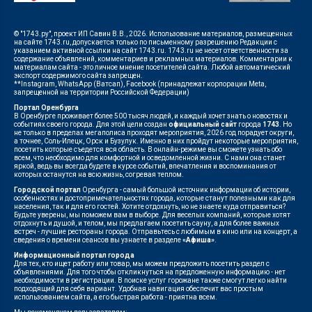
© "1743.ру", проект ИП Савин В.В., 2026. Использование материалов, размещенных
на сайте 1743.ru, допускается только по письменному разрешению Редакции с
указанием активной ссылки на сайт 1743.ru. 1743.ru не несет ответственности за
содержание объявлений, комментариев и рекламных материалов. Комментарии к
материалам сайта - это личное мнение посетителей сайта. Любой автоматический
экспорт содержимого сайта запрещен.
**Instagram, WhatsApp (Ватсап), Facebook (принадлежат корпорации Meta,
запрещенной на территории Российской Федерации)
Портал Оренбурга
В Оренбурге проживает более 500 тысяч людей, и каждый хочет знать о новостях и
событиях своего города. Для этой цели создан
официальный сайт
города
1743
. Но
не только в пределах мегаполиса проходят мероприятия, 2026 год порадует округи,
а точнее, Соль-Илецк, Орск и Бузулук. Именно в них пройдут некоторые мероприятия,
посетить которые съедется вся область. В онлайн-режиме вы сможете узнать обо
всем, что необходимо для комфортной и осведомленной жизни. С нами она станет
яркой, ведь вы всегда будете в курсе событий, впечатления и воспоминания от
которых останутся на всю жизнь, согревая теплом.
Городской портал
Оренбурга - самый большой источник информации об истории,
особенностях и достопримечательностях города, которые станут полезными как для
населения, так и для его гостей. Хотите отдохнуть, но не знаете куда отправиться?
Будьте уверены, мы поможем вам в выборе. Для веселых компаний, которые хотят
отдохнуть и душой, и телом, мы предлагаем посетить сауну, а для более важных
встреч - лучшие рестораны города. Отправьтесь с любимым в кино или на концерт, а
сведения о времени сеансов вы узнаете в разделе
«Афиша»
.
Информационный портал города
Для тех, кто ищет работу или товар, мы можем предложить посетить раздел с
объявлениями. Для того чтобы откликнуться на предложенную информацию - нет
необходимости в регистрации. В поиске услуг горожане также смогут легко найти
подходящий для себя вариант. Удобная навигация обеспечит вас простым
использованием сайта, а его быстрая работа - приятна всем.