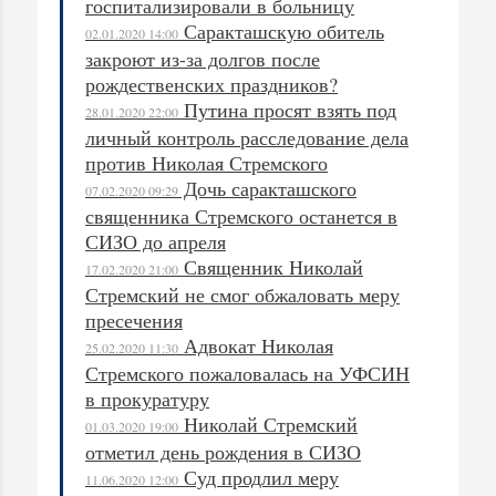
госпитализировали в больницу
Саракташскую обитель
02.01.2020 14:00
закроют из-за долгов после
рождественских праздников?
Путина просят взять под
28.01.2020 22:00
личный контроль расследование дела
против Николая Стремского
Дочь саракташского
07.02.2020 09:29
священника Стремского останется в
СИЗО до апреля
Священник Николай
17.02.2020 21:00
Стремский не смог обжаловать меру
пресечения
Адвокат Николая
25.02.2020 11:30
Стремского пожаловалась на УФСИН
в прокуратуру
Николай Стремский
01.03.2020 19:00
отметил день рождения в СИЗО
Суд продлил меру
11.06.2020 12:00