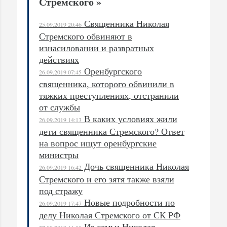
Стремского »
Священника Николая
25.09.2019 20:46
Стремского обвиняют в
изнасиловании и развратных
действиях
Оренбургского
26.09.2019 07:45
священника, которого обвинили в
тяжких преступлениях, отстранили
от службы
В каких условиях жили
26.09.2019 14:13
дети священника Стремского? Ответ
на вопрос ищут оренбургские
министры
Дочь священника Николая
26.09.2019 16:42
Стремского и его зятя также взяли
под стражу
Новые подробности по
26.09.2019 17:47
делу Николая Стремского от СК РФ
Из семьи Николая