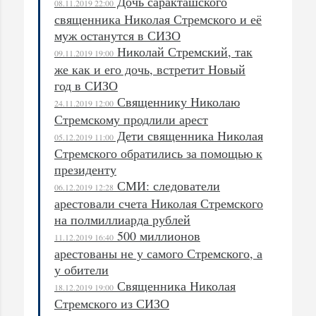
Дочь саракташского
08.11.2019 22:00
священника Николая Стремского и её
муж останутся в СИЗО
Николай Стремский, так
09.11.2019 19:00
же как и его дочь, встретит Новый
год в СИЗО
Священнику Николаю
24.11.2019 12:00
Стремскому продлили арест
Дети священника Николая
05.12.2019 11:00
Стремского обратились за помощью к
президенту
СМИ: следователи
06.12.2019 12:28
арестовали счета Николая Стремского
на полмиллиарда рублей
500 миллионов
11.12.2019 16:40
арестованы не у самого Стремского, а
у обители
Священника Николая
18.12.2019 19:00
Стремского из СИЗО