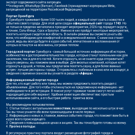
экспорт содержимого сайта запрещен.
**Instagram, WhatsApp (Ватсап), Facebook (принадлежат корпорации Meta,
запрещенной на территории Российской Федерации)
Портал Оренбурга
В Оренбурге проживает более 500 тысяч людей, и каждый хочет знать о новостях и
событиях своего города. Для этой цели создан
официальный сайт
города
1743
. Но
не только в пределах мегаполиса проходят мероприятия, 2026 год порадует округи,
а точнее, Соль-Илецк, Орск и Бузулук. Именно в них пройдут некоторые мероприятия,
посетить которые съедется вся область. В онлайн-режиме вы сможете узнать обо
всем, что необходимо для комфортной и осведомленной жизни. С нами она станет
яркой, ведь вы всегда будете в курсе событий, впечатления и воспоминания от
которых останутся на всю жизнь, согревая теплом.
Городской портал
Оренбурга - самый большой источник информации об истории,
особенностях и достопримечательностях города, которые станут полезными как для
населения, так и для его гостей. Хотите отдохнуть, но не знаете куда отправиться?
Будьте уверены, мы поможем вам в выборе. Для веселых компаний, которые хотят
отдохнуть и душой, и телом, мы предлагаем посетить сауну, а для более важных
встреч - лучшие рестораны города. Отправьтесь с любимым в кино или на концерт, а
сведения о времени сеансов вы узнаете в разделе
«Афиша»
.
Информационный портал города
Для тех, кто ищет работу или товар, мы можем предложить посетить раздел с
объявлениями. Для того чтобы откликнуться на предложенную информацию - нет
необходимости в регистрации. В поиске услуг горожане также смогут легко найти
подходящий для себя вариант. Удобная навигация обеспечит вас простым
использованием сайта, а его быстрая работа - приятна всем.
Мы рекомендуем пользователям:
1. Статьи только с актуальными
новостями
, выходящие по несколько штук в час.
Так вы точно узнаете обо всем произошедшем в числе первых.
2. Информацию о новых и, главное, важных событиях города, что поможет вам быть в
курсе всего происходящего.
3. Сведения о повышающихся ценах и акциях. Так вы точно будете готовы ко всему.
4.
Прогноз погоды
.
В регулярную практику портала входит размещение фотографий города и