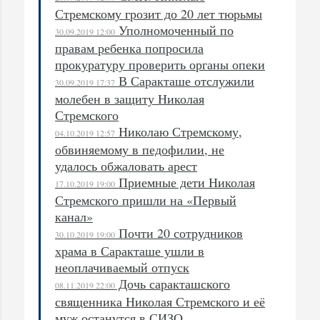
Стремскому грозит до 20 лет тюрьмы
Уполномоченный по
30.09.2019 12:00
правам ребенка попросила
прокуратуру проверить органы опеки
В Саракташе отслужили
30.09.2019 17:37
молебен в защиту Николая
Стремского
Николаю Стремскому,
04.10.2019 12:57
обвиняемому в педофилии, не
удалось обжаловать арест
Приемные дети Николая
17.10.2019 19:00
Стремского пришли на «Первый
канал»
Почти 20 сотрудников
30.10.2019 19:00
храма в Саракташе ушли в
неоплачиваемый отпуск
Дочь саракташского
08.11.2019 22:00
священника Николая Стремского и её
муж останутся в СИЗО