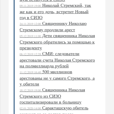
Николай Стремский, так
09.11.2019 19:00
же как и его дочь, встретит Новый
год в СИЗО
Священнику Николаю
24.11.2019 12:00
Стремскому продлили арест
Дети священника Николая
05.12.2019 11:00
Стремского обратились за помощью к
президенту
СМИ: следователи
06.12.2019 12:28
арестовали счета Николая Стремского
на полмиллиарда рублей
500 миллионов
11.12.2019 16:40
арестованы не у самого Стремского, а
у обители
Священника Николая
18.12.2019 19:00
Стремского из СИЗО
госпитализировали в больницу
Саракташскую обитель
02.01.2020 14:00
закроют из-за долгов после