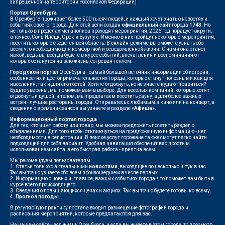
запрещенной на территории Российской Федерации)
Портал Оренбурга
В Оренбурге проживает более 500 тысяч людей, и каждый хочет знать о новостях и
событиях своего города. Для этой цели создан
официальный сайт
города
1743
. Но
не только в пределах мегаполиса проходят мероприятия, 2026 год порадует округи,
а точнее, Соль-Илецк, Орск и Бузулук. Именно в них пройдут некоторые мероприятия,
посетить которые съедется вся область. В онлайн-режиме вы сможете узнать обо
всем, что необходимо для комфортной и осведомленной жизни. С нами она станет
яркой, ведь вы всегда будете в курсе событий, впечатления и воспоминания от
которых останутся на всю жизнь, согревая теплом.
Городской портал
Оренбурга - самый большой источник информации об истории,
особенностях и достопримечательностях города, которые станут полезными как для
населения, так и для его гостей. Хотите отдохнуть, но не знаете куда отправиться?
Будьте уверены, мы поможем вам в выборе. Для веселых компаний, которые хотят
отдохнуть и душой, и телом, мы предлагаем посетить сауну, а для более важных
встреч - лучшие рестораны города. Отправьтесь с любимым в кино или на концерт, а
сведения о времени сеансов вы узнаете в разделе
«Афиша»
.
Информационный портал города
Для тех, кто ищет работу или товар, мы можем предложить посетить раздел с
объявлениями. Для того чтобы откликнуться на предложенную информацию - нет
необходимости в регистрации. В поиске услуг горожане также смогут легко найти
подходящий для себя вариант. Удобная навигация обеспечит вас простым
использованием сайта, а его быстрая работа - приятна всем.
Мы рекомендуем пользователям:
1. Статьи только с актуальными
новостями
, выходящие по несколько штук в час.
Так вы точно узнаете обо всем произошедшем в числе первых.
2. Информацию о новых и, главное, важных событиях города, что поможет вам быть в
курсе всего происходящего.
3. Сведения о повышающихся ценах и акциях. Так вы точно будете готовы ко всему.
4.
Прогноз погоды
.
В регулярную практику портала входит размещение фотографий города и
расписания мероприятий, которые предлагаются для вас.
На нашем сайте - вся жизнь Оренбурга, и если вы живете в этом городе, то просмотр