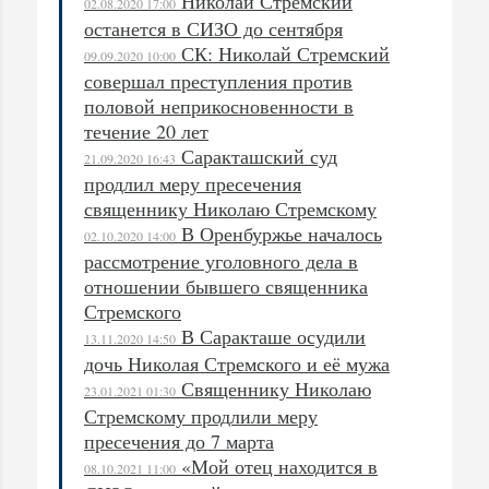
Николай Стремский
02.08.2020 17:00
останется в СИЗО до сентября
СК: Николай Стремский
09.09.2020 10:00
совершал преступления против
половой неприкосновенности в
течение 20 лет
Саракташский суд
21.09.2020 16:43
продлил меру пресечения
священнику Николаю Стремскому
В Оренбуржье началось
02.10.2020 14:00
рассмотрение уголовного дела в
отношении бывшего священника
Стремского
В Саракташе осудили
13.11.2020 14:50
дочь Николая Стремского и её мужа
Священнику Николаю
23.01.2021 01:30
Стремскому продлили меру
пресечения до 7 марта
«Мой отец находится в
08.10.2021 11:00