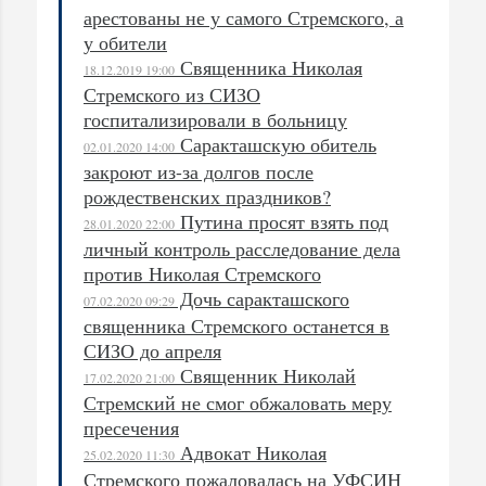
арестованы не у самого Стремского, а
у обители
Священника Николая
18.12.2019 19:00
Стремского из СИЗО
госпитализировали в больницу
Саракташскую обитель
02.01.2020 14:00
закроют из-за долгов после
рождественских праздников?
Путина просят взять под
28.01.2020 22:00
личный контроль расследование дела
против Николая Стремского
Дочь саракташского
07.02.2020 09:29
священника Стремского останется в
СИЗО до апреля
Священник Николай
17.02.2020 21:00
Стремский не смог обжаловать меру
пресечения
Адвокат Николая
25.02.2020 11:30
Стремского пожаловалась на УФСИН