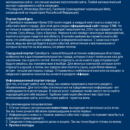
материалам сайта - это личное мнение посетителей сайта. Любой автоматический
экспорт содержимого сайта запрещен.
**Instagram, WhatsApp (Ватсап), Facebook (принадлежат корпорации Meta,
запрещенной на территории Российской Федерации)
Портал Оренбурга
В Оренбурге проживает более 500 тысяч людей, и каждый хочет знать о новостях и
событиях своего города. Для этой цели создан
официальный сайт
города
1743
. Но
не только в пределах мегаполиса проходят мероприятия, 2026 год порадует округи,
а точнее, Соль-Илецк, Орск и Бузулук. Именно в них пройдут некоторые мероприятия,
посетить которые съедется вся область. В онлайн-режиме вы сможете узнать обо
всем, что необходимо для комфортной и осведомленной жизни. С нами она станет
яркой, ведь вы всегда будете в курсе событий, впечатления и воспоминания от
которых останутся на всю жизнь, согревая теплом.
Городской портал
Оренбурга - самый большой источник информации об истории,
особенностях и достопримечательностях города, которые станут полезными как для
населения, так и для его гостей. Хотите отдохнуть, но не знаете куда отправиться?
Будьте уверены, мы поможем вам в выборе. Для веселых компаний, которые хотят
отдохнуть и душой, и телом, мы предлагаем посетить сауну, а для более важных
встреч - лучшие рестораны города. Отправьтесь с любимым в кино или на концерт, а
сведения о времени сеансов вы узнаете в разделе
«Афиша»
.
Информационный портал города
Для тех, кто ищет работу или товар, мы можем предложить посетить раздел с
объявлениями. Для того чтобы откликнуться на предложенную информацию - нет
необходимости в регистрации. В поиске услуг горожане также смогут легко найти
подходящий для себя вариант. Удобная навигация обеспечит вас простым
использованием сайта, а его быстрая работа - приятна всем.
Мы рекомендуем пользователям:
1. Статьи только с актуальными
новостями
, выходящие по несколько штук в час.
Так вы точно узнаете обо всем произошедшем в числе первых.
2. Информацию о новых и, главное, важных событиях города, что поможет вам быть в
курсе всего происходящего.
3. Сведения о повышающихся ценах и акциях. Так вы точно будете готовы ко всему.
4.
Прогноз погоды
.