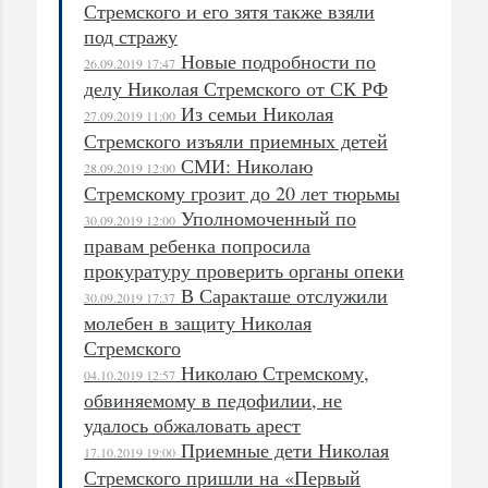
Стремского и его зятя также взяли
под стражу
Новые подробности по
26.09.2019 17:47
делу Николая Стремского от СК РФ
Из семьи Николая
27.09.2019 11:00
Стремского изъяли приемных детей
СМИ: Николаю
28.09.2019 12:00
Стремскому грозит до 20 лет тюрьмы
Уполномоченный по
30.09.2019 12:00
правам ребенка попросила
прокуратуру проверить органы опеки
В Саракташе отслужили
30.09.2019 17:37
молебен в защиту Николая
Стремского
Николаю Стремскому,
04.10.2019 12:57
обвиняемому в педофилии, не
удалось обжаловать арест
Приемные дети Николая
17.10.2019 19:00
Стремского пришли на «Первый