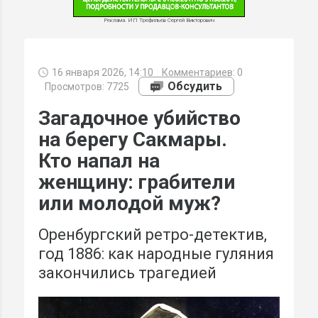
Реклама. ИП Трефильев Сергей Викторович
16 января 2026, 14:10
Комментариев:
0
МИ
Обсудить
Просмотров: 7725
Загадочное убийство
на берегу Сакмары.
Кто напал на
женщину: грабители
или молодой муж?
Оренбургский ретро-детектив,
год 1886: как народные гуляния
закончились трагедией