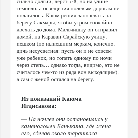
сильно долгий, верст 7-8, но на улице
темнело, а освещения полевым дорогам не
полагалось. Каюм решил заночевать на
берегу Сакмары, чтобы утром спокойно
доехать до дома. Мальчишку он отправил
домой, на Караван-Сарайскую улицу,
пешком (по нынешним меркам, конечно,
дичь несусветная: пусть он и не совсем
уже ребенок, но топать одному по ночи
через степь… однако тогда, видимо, это не
считалось чем-то из ряда вон выходящим),
а сам с женой остался на берегу.
Из показаний Каюма
Игдисанова:
— На ночлег они остановились у
каменоломен Баныкина, где жена
его, сделав около тарантаса