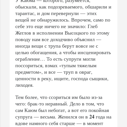
У Каюма — которого, разумеется,
обыскали, как подозреваемого, обшарили и
тарантас, и дом перевернули — этих
вещей не обнаружилось. Впрочем, само по
себе это еще ничего не значило: Глеб
Жеглов в исполнении Высоцкого по этому
поводу нам все доходчиво объяснил —
иногда вещи с трупа берут вовсе не с
целью обогащения, а чтобы инсценировать
ограбление… То есть супруги могли
поссориться, взмах «тупым тяжелым
предметом», и все — труп в овраг,
ценности в реку, ищите, господа сыщики,
лиходея.
Тем более, что ссориться им было из-за
чего: брак-то неравный. Дело в том, что
сам Каюм был небогат, а вот его покойная
24
супруга — весьма. Женился он в
года на
вдове намного себя старше — в момент