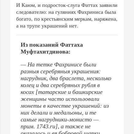
И Каюм, и подросток-слуга Фаттах заявили
следователю: на гуляниях Фахриниса была
богато, по крестьянским меркам, наряжена,
а на трупе украшений нет.
Из показаний Фаттаха
Муфтахитдинова:
— На тетке Фахринисе были
разныя серебряныя украшения:
нагрудник, два браслета, несколько
колец и два серебряных рубля в
косах [татарские и башкирские
женщины часто использовали
монеты в качестве украшений: из
них делали и медальоны, и те
самые нагрудники-монисто —
прим. 1743.ru], а также не
оказалось и ея бобровой шапки.