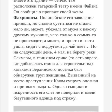
знаете это здание — сейчас там
расположен татарский театр имени Файзи).
Он сообщил о пропаже своей жены
Фахринисы
. Полицейские его заявление
приняли, но сильно суетиться не стали:
мало ли, может, убежала от мужа к какому
другому мужчине, чего только в семьях-то
не происходит; а может, и просто в гости
ушла, сидит с подругами да чай пьет… Но
на следующий день, 4 мая, на берегу реки
Сакмары, в глиняном ерике (то есть овраге,
где добывалась глина для строительства)
казаками Бердинского поселка был
обнаружен труп женщины. Вызванный на
место преступления Каюм супругу опознал
и принялся рыдать. Однако сыщики в
искренность его слез не поверили и взяли
безутешного вдовца под стражу.